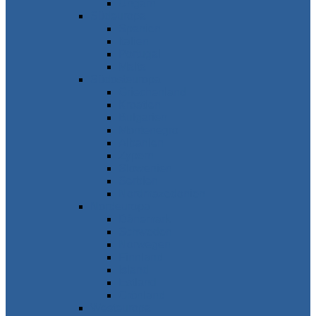
Ungarn
Südeuropa
Spanien
Italien
Portugal
Malta
Südosteuropa
Griechenland
Kroatien
Bulgarien
Montenegro
Albanien
Zypern
Slowenien
Serbien
Nordmazedonien
Nordeuropa
Dänemark
Schweden
Norwegen
Finnland
Island
Estland
Grönland
Westeuropa