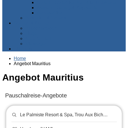
Süden – Südafrika, Namibia, Botswana…
Westen – Senegal, Kap Verde…
Zentralafrika
Australien & Ozeanien
Suchen & Buchen
Pauschalreisen
Flüge
Kreuzfahrten
Mietwagen
Über uns
Home
Angebot Mauritius
Angebot Mauritius