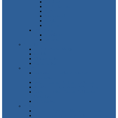
Frankreich
Großbritannien
Irland
Niederlande
Belgien
Andorra
Osteuropa
Russland
Ukraine
Amerika
USA, Kanada, Mexiko
Karibik
Mittelamerika
Südamerika
Asien
Südosten – Thailand, Vietnam,
Indonesien…
Osten – Japan, China, Südkorea…
Westen – Türkei, Israel, VAE, Oman…
Süden – Indien, Nepal, Sri Lanka,
Malediven…
Zentralasien
Afrika
Norden – Ägypten, Marokko, Tunesien…
Osten – Mauritius, Seychellen, Tansania…