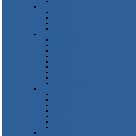
Ungarn
Südeuropa
Spanien
Italien
Portugal
Malta
Südosteuropa
Griechenland
Kroatien
Bulgarien
Montenegro
Albanien
Zypern
Slowenien
Serbien
Nordmazedonien
Nordeuropa
Dänemark
Schweden
Norwegen
Finnland
Island
Estland
Grönland
Westeuropa