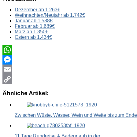
Dezember ab 1.263€
Weihnachten/Neujahr ab 1.742€
Januar ab 1.588€
Februar ab 1.689€
März ab 1.350€
Ostern ab 1.434€
WhatsApp
Messenger
Email
Copy
Ähnliche Artikel:
Link
Zwischen Wüste, Wasser, Wein und Weite bis zum End
11 Tage Rundreise & Badeurlaub in der…