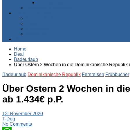
Zentralafrika
Australien & Ozeanien
Suchen & Buchen
Pauschalreisen
Flüge
Kreuzfahrten
Mietwagen
Über uns
Home
Deal
Badeurlaub
Über Ostern 2 Wochen in die Dominikanische Republik im 
Badeurlaub
Dominikanische Republik
Fernreisen
Frühbucher
Über Ostern 2 Wochen in die
ab 1.434€ p.P.
13. November 2020
T-Dog
No Comments