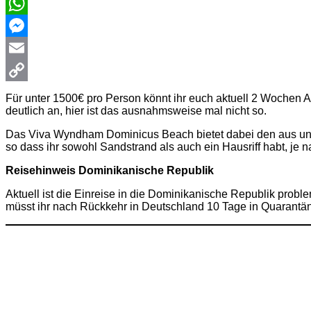
WhatsApp
Messenger
Email
Copy
Für unter 1500€ pro Person könnt ihr euch aktuell 2 Wochen Al
deutlich an, hier ist das ausnahmsweise mal nicht so.
Link
Das Viva Wyndham Dominicus Beach bietet dabei den aus unser
so dass ihr sowohl Sandstrand als auch ein Hausriff habt, je 
Reisehinweis Dominikanische Republik
Aktuell ist die Einreise in die Dominikanische Republik proble
müsst ihr nach Rückkehr in Deutschland 10 Tage in Quarantän