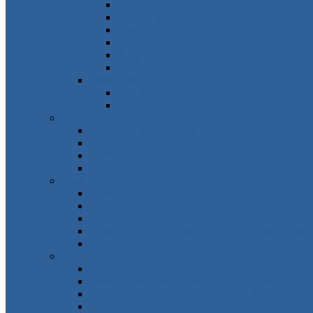
Frankreich
Großbritannien
Irland
Niederlande
Belgien
Andorra
Osteuropa
Russland
Ukraine
Amerika
USA, Kanada, Mexiko
Karibik
Mittelamerika
Südamerika
Asien
Südosten – Thailand, Vietnam, Indonesien…
Osten – Japan, China, Südkorea…
Westen – Türkei, Israel, VAE, Oman…
Süden – Indien, Nepal, Sri Lanka, Maledive
Zentralasien
Afrika
Norden – Ägypten, Marokko, Tunesien…
Osten – Mauritius, Seychellen, Tansania…
Süden – Südafrika, Namibia, Botswana…
Westen – Senegal, Kap Verde…