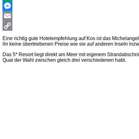
WhatsApp
Messenger
Email
Copy
Eine richtig gute Hotelempfehlung auf Kos ist das Michelange
ihr keine übertriebenen Preise wie sie auf anderen Inseln inz
Link
Das 5* Resort liegt direkt am Meer mit eigenem Strandabschnit
Qual der Wahl zwischen gleich drei verschiedenen habt.