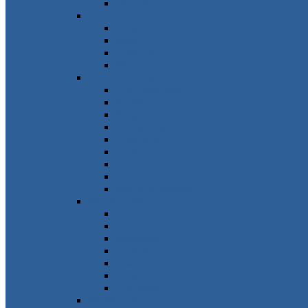
Ungarn
Südeuropa
Spanien
Italien
Portugal
Malta
Südosteuropa
Griechenland
Kroatien
Bulgarien
Montenegro
Albanien
Zypern
Slowenien
Serbien
Nordmazedonien
Nordeuropa
Dänemark
Schweden
Norwegen
Finnland
Island
Estland
Grönland
Westeuropa