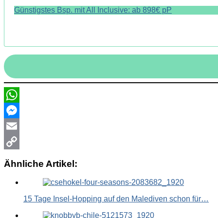
Günstigstes Bsp. mit All Inclusive: ab 898€ pP
WhatsApp
Messenger
Email
Copy
Ähnliche Artikel:
Link
15 Tage Insel-Hopping auf den Malediven schon für…