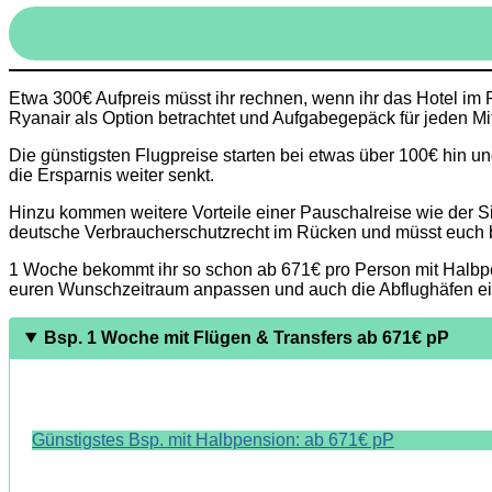
Etwa 300€ Aufpreis müsst ihr rechnen, wenn ihr das Hotel im Pa
Ryanair als Option betrachtet und Aufgabegepäck für jeden Mit
Die günstigsten Flugpreise starten bei etwas über 100€ hin 
die Ersparnis weiter senkt.
Hinzu kommen weitere Vorteile einer Pauschalreise wie der S
deutsche Verbraucherschutzrecht im Rücken und müsst euch
1 Woche bekommt ihr so schon ab 671€ pro Person mit Halbpens
euren Wunschzeitraum anpassen und auch die Abflughäfen e
Bsp. 1 Woche mit Flügen & Transfers ab 671€ pP
Günstigstes Bsp. mit Halbpension: ab 671€ pP