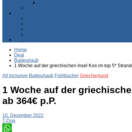
Zentralafrika
Australien & Ozeanien
Suchen & Buchen
Pauschalreisen
Flüge
Kreuzfahrten
Mietwagen
Über uns
Home
Deal
Badeurlaub
1 Woche auf der griechischen Insel Kos im top 5* Strand
All Inclusive
Badeurlaub
Frühbucher
Griechenland
1 Woche auf der griechische
ab 364€ p.P.
10. Dezember 2022
T-Dog