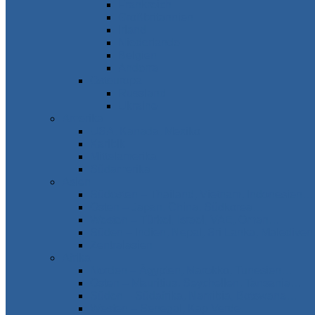
Frankreich
Großbritannien
Irland
Niederlande
Belgien
Andorra
Osteuropa
Russland
Ukraine
Amerika
USA, Kanada, Mexiko
Karibik
Mittelamerika
Südamerika
Asien
Südosten – Thailand, Vietnam, Indonesien…
Osten – Japan, China, Südkorea…
Westen – Türkei, Israel, VAE, Oman…
Süden – Indien, Nepal, Sri Lanka, Maledive
Zentralasien
Afrika
Norden – Ägypten, Marokko, Tunesien…
Osten – Mauritius, Seychellen, Tansania…
Süden – Südafrika, Namibia, Botswana…
Westen – Senegal, Kap Verde…