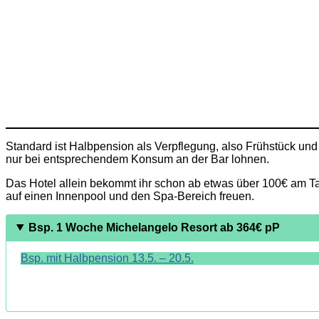
Standard ist Halbpension als Verpflegung, also Frühstück und
nur bei entsprechendem Konsum an der Bar lohnen.
Das Hotel allein bekommt ihr schon ab etwas über 100€ am T
auf einen Innenpool und den Spa-Bereich freuen.
Bsp. 1 Woche Michelangelo Resort ab 364€ pP
Bsp. mit Halbpension 13.5. – 20.5.