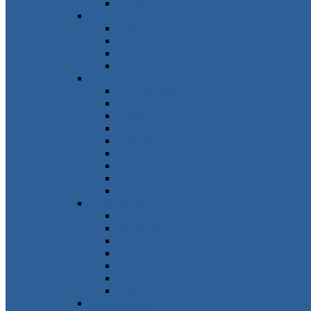
Ungarn
Südeuropa
Spanien
Italien
Portugal
Malta
Südosteuropa
Griechenland
Kroatien
Bulgarien
Montenegro
Albanien
Zypern
Slowenien
Serbien
Nordmazedonien
Nordeuropa
Dänemark
Schweden
Norwegen
Finnland
Island
Estland
Grönland
Westeuropa