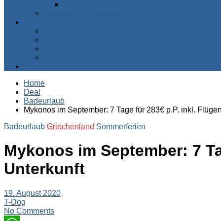
Zentralafrika
Australien & Ozeanien
Suchen & Buchen
Pauschalreisen
Flüge
Kreuzfahrten
Mietwagen
Über uns
Home
Deal
Badeurlaub
Mykonos im September: 7 Tage für 283€ p.P. inkl. Flüge
Badeurlaub
Griechenland
Sommerferien
Mykonos im September: 7 Tag
Unterkunft
19. August 2020
T-Dog
No Comments