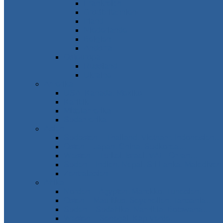
Frankreich
Großbritannien
Irland
Niederlande
Belgien
Andorra
Osteuropa
Russland
Ukraine
Amerika
USA, Kanada, Mexiko
Karibik
Mittelamerika
Südamerika
Asien
Südosten – Thailand, Vietnam, Indonesien…
Osten – Japan, China, Südkorea…
Westen – Türkei, Israel, VAE, Oman…
Süden – Indien, Nepal, Sri Lanka, Maledive
Zentralasien
Afrika
Norden – Ägypten, Marokko, Tunesien…
Osten – Mauritius, Seychellen, Tansania…
Süden – Südafrika, Namibia, Botswana…
Westen – Senegal, Kap Verde…