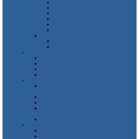
Frankreich
Großbritannien
Irland
Niederlande
Belgien
Andorra
Osteuropa
Russland
Ukraine
Amerika
USA, Kanada, Mexiko
Karibik
Mittelamerika
Südamerika
Asien
Südosten – Thailand, Vietnam,
Indonesien…
Osten – Japan, China, Südkorea…
Westen – Türkei, Israel, VAE, Oman…
Süden – Indien, Nepal, Sri Lanka,
Malediven…
Zentralasien
Afrika
Norden – Ägypten, Marokko, Tunesien…
Osten – Mauritius, Seychellen, Tansania…