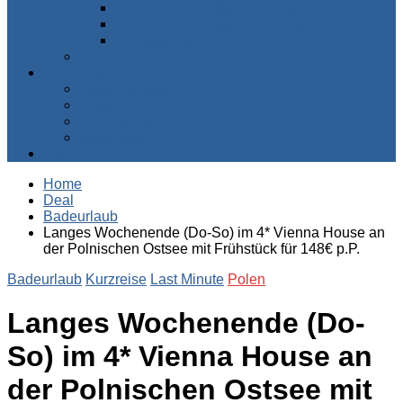
Süden – Südafrika, Namibia, Botswana…
Westen – Senegal, Kap Verde…
Zentralafrika
Australien & Ozeanien
Suchen & Buchen
Pauschalreisen
Flüge
Kreuzfahrten
Mietwagen
Über uns
Home
Deal
Badeurlaub
Langes Wochenende (Do-So) im 4* Vienna House an
der Polnischen Ostsee mit Frühstück für 148€ p.P.
Badeurlaub
Kurzreise
Last Minute
Polen
Langes Wochenende (Do-
So) im 4* Vienna House an
der Polnischen Ostsee mit