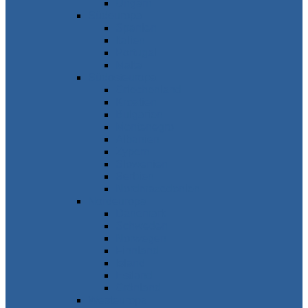
Ungarn
Südeuropa
Spanien
Italien
Portugal
Malta
Südosteuropa
Griechenland
Kroatien
Bulgarien
Montenegro
Albanien
Zypern
Slowenien
Serbien
Nordmazedonien
Nordeuropa
Dänemark
Schweden
Norwegen
Finnland
Island
Estland
Grönland
Westeuropa