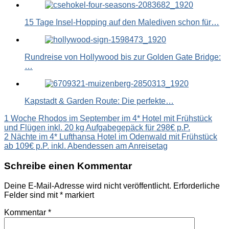
15 Tage Insel-Hopping auf den Malediven schon für…
Rundreise von Hollywood bis zur Golden Gate Bridge:
…
Kapstadt & Garden Route: Die perfekte…
Beitragsnavigation
1 Woche Rhodos im September im 4* Hotel mit Frühstück
und Flügen inkl. 20 kg Aufgabegepäck für 298€ p.P.
2 Nächte im 4* Lufthansa Hotel im Odenwald mit Frühstück
ab 109€ p.P. inkl. Abendessen am Anreisetag
Schreibe einen Kommentar
Deine E-Mail-Adresse wird nicht veröffentlicht.
Erforderliche
Felder sind mit
*
markiert
Kommentar
*