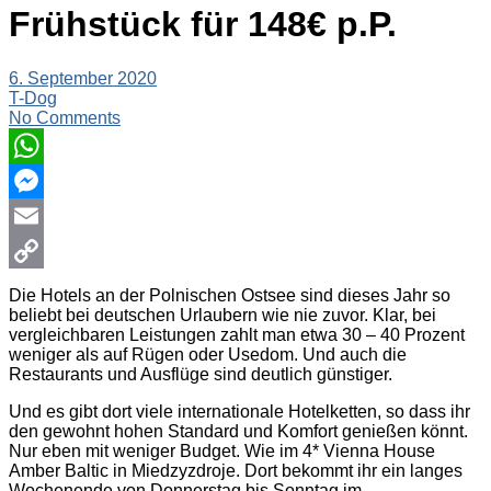
Frühstück für 148€ p.P.
6. September 2020
T-Dog
No Comments
WhatsApp
Messenger
Email
Copy
Die Hotels an der Polnischen Ostsee sind dieses Jahr so
beliebt bei deutschen Urlaubern wie nie zuvor. Klar, bei
Link
vergleichbaren Leistungen zahlt man etwa 30 – 40 Prozent
weniger als auf Rügen oder Usedom. Und auch die
Restaurants und Ausflüge sind deutlich günstiger.
Und es gibt dort viele internationale Hotelketten, so dass ihr
den gewohnt hohen Standard und Komfort genießen könnt.
Nur eben mit weniger Budget. Wie im 4* Vienna House
Amber Baltic in Miedzyzdroje. Dort bekommt ihr ein langes
Wochenende von Donnerstag bis Sonntag im