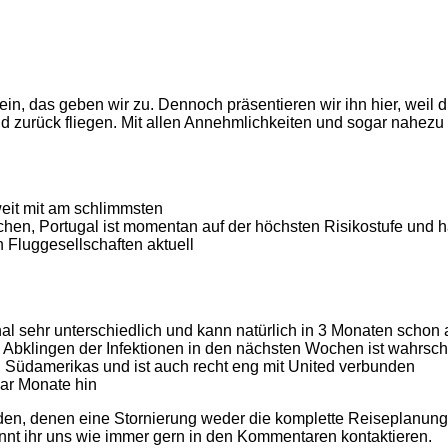
ein, das geben wir zu. Dennoch präsentieren wir ihn hier, weil d
 zurück fliegen. Mit allen Annehmlichkeiten und sogar nahezu 
weit mit am schlimmsten
chen, Portugal ist momentan auf der höchsten Risikostufe und 
n Fluggesellschaften aktuell
ional sehr unterschiedlich und kann natürlich in 3 Monaten scho
h Abklingen der Infektionen in den nächsten Wochen ist wahrsch
en Südamerikas und ist auch recht eng mit United verbunden
aar Monate hin
n, denen eine Stornierung weder die komplette Reiseplanung 
önnt ihr uns wie immer gern in den Kommentaren kontaktieren.