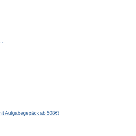
e…
(mit Aufgabegepäck ab 508€)