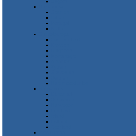
Ungarn
Südeuropa
Spanien
Italien
Portugal
Malta
Südosteuropa
Griechenland
Kroatien
Bulgarien
Montenegro
Albanien
Zypern
Slowenien
Serbien
Nordmazedonien
Nordeuropa
Dänemark
Schweden
Norwegen
Finnland
Island
Estland
Grönland
Westeuropa