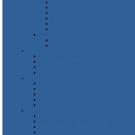
Frankreich
Großbritannien
Irland
Niederlande
Belgien
Andorra
Osteuropa
Russland
Ukraine
Amerika
USA, Kanada, Mexiko
Karibik
Mittelamerika
Südamerika
Asien
Südosten – Thailand, Vietnam, Indonesien…
Osten – Japan, China, Südkorea…
Westen – Türkei, Israel, VAE, Oman…
Süden – Indien, Nepal, Sri Lanka, Maledive
Zentralasien
Afrika
Norden – Ägypten, Marokko, Tunesien…
Osten – Mauritius, Seychellen, Tansania…
Süden – Südafrika, Namibia, Botswana…
Westen – Senegal, Kap Verde…