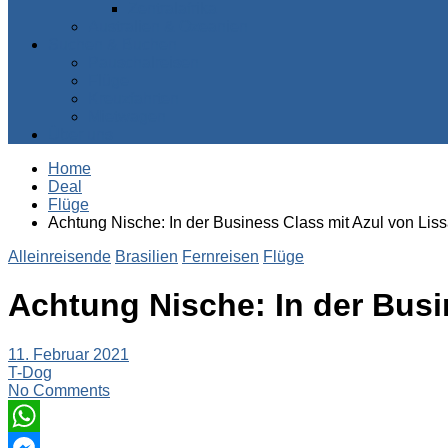
Zentralafrika
Australien & Ozeanien
Suchen & Buchen
Pauschalreisen
Flüge
Kreuzfahrten
Mietwagen
Über uns
Home
Deal
Flüge
Achtung Nische: In der Business Class mit Azul von Lis
Alleinreisende
Brasilien
Fernreisen
Flüge
Achtung Nische: In der Busi
11. Februar 2021
T-Dog
No Comments
WhatsApp