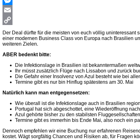
Messenger
Email
Copy
Der Deal dürfte für die meisten von euch völlig uninteressant s
einer modernen Business Class von Europa nach Brasilien und
Link
weiteren Zielen.
ABER bedenkt bitte:
Die Infektionslage in Brasilien ist bekanntermaßen welt
Ihr müsst zusätzlich Flüge nach Lissabon und zurück bu
Die Gefahr einer Insolvenz von Azul besteht wie bei alle
Termine gibt es nur bin Hinflug spätestens am 30. Mai
Natürlich kann man entgegensetzen:
Wie überall ist die Infektionslage auch in Brasilien reg
Portugal hat sich abgeschottet, eine Wiederöffnung nac
Azul gehörte bisher zu den stabilsten Fluggesellschaft
Termine gibt es immerhin bis Ende Mai, also noch ein p
Dennoch empfehlen wir eine Buchung nur erfahrenen Reisende
kostet. Wägt sorgfältig Chancen und Risiken ab, für Fragen k