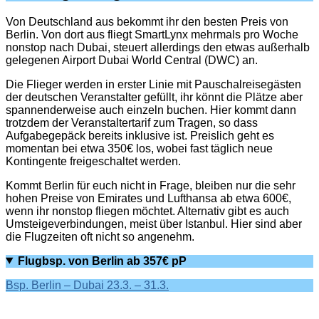
Von Deutschland aus bekommt ihr den besten Preis von
Berlin. Von dort aus fliegt SmartLynx mehrmals pro Woche
nonstop nach Dubai, steuert allerdings den etwas außerhalb
gelegenen Airport Dubai World Central (DWC) an.
Die Flieger werden in erster Linie mit Pauschalreisegästen
der deutschen Veranstalter gefüllt, ihr könnt die Plätze aber
spannenderweise auch einzeln buchen. Hier kommt dann
trotzdem der Veranstaltertarif zum Tragen, so dass
Aufgabegepäck bereits inklusive ist. Preislich geht es
momentan bei etwa 350€ los, wobei fast täglich neue
Kontingente freigeschaltet werden.
Kommt Berlin für euch nicht in Frage, bleiben nur die sehr
hohen Preise von Emirates und Lufthansa ab etwa 600€,
wenn ihr nonstop fliegen möchtet. Alternativ gibt es auch
Umsteigeverbindungen, meist über Istanbul. Hier sind aber
die Flugzeiten oft nicht so angenehm.
Flugbsp. von Berlin ab 357€ pP
Bsp. Berlin – Dubai 23.3. – 31.3.