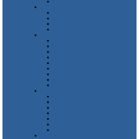
Ungarn
Südeuropa
Spanien
Italien
Portugal
Malta
Südosteuropa
Griechenland
Kroatien
Bulgarien
Montenegro
Albanien
Zypern
Slowenien
Serbien
Nordmazedonien
Nordeuropa
Dänemark
Schweden
Norwegen
Finnland
Island
Estland
Grönland
Westeuropa