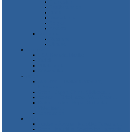
Frankreich
Großbritannien
Irland
Niederlande
Belgien
Andorra
Osteuropa
Russland
Ukraine
Amerika
USA, Kanada, Mexiko
Karibik
Mittelamerika
Südamerika
Asien
Südosten – Thailand, Vietnam,
Indonesien…
Osten – Japan, China, Südkorea…
Westen – Türkei, Israel, VAE, Oman…
Süden – Indien, Nepal, Sri Lanka,
Malediven…
Zentralasien
Afrika
Norden – Ägypten, Marokko, Tunesien…
Osten – Mauritius, Seychellen, Tansania…