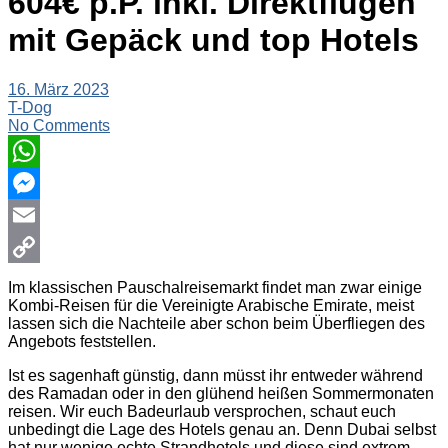
604€ p.P. inkl. Direktflügen
mit Gepäck und top Hotels
16. März 2023
T-Dog
No Comments
WhatsApp
Messenger
Email
Copy
Im klassischen Pauschalreisemarkt findet man zwar einige
Kombi-Reisen für die Vereinigte Arabische Emirate, meist
Link
lassen sich die Nachteile aber schon beim Überfliegen des
Angebots feststellen.
Ist es sagenhaft günstig, dann müsst ihr entweder während
des Ramadan oder in den glühend heißen Sommermonaten
reisen. Wir euch Badeurlaub versprochen, schaut euch
unbedingt die Lage des Hotels genau an. Denn Dubai selbst
hat nur wenige echte Strandhotels und diese sind extrem