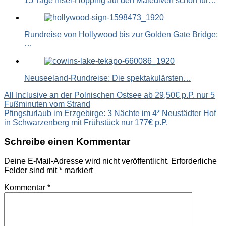
15 Tage Insel-Hopping auf den Malediven schon für…
Rundreise von Hollywood bis zur Golden Gate Bridge:
…
Neuseeland-Rundreise: Die spektakulärsten…
Beitragsnavigation
All Inclusive an der Polnischen Ostsee ab 29,50€ p.P. nur 5
Fußminuten vom Strand
Pfingsturlaub im Erzgebirge: 3 Nächte im 4* Neustädter Hof
in Schwarzenberg mit Frühstück nur 177€ p.P.
Schreibe einen Kommentar
Deine E-Mail-Adresse wird nicht veröffentlicht.
Erforderliche
Felder sind mit
*
markiert
Kommentar
*