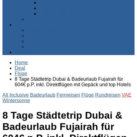
Süden – Südafrika, Namibia, Botswana…
Westen – Senegal, Kap Verde…
Zentralafrika
Australien & Ozeanien
Suchen & Buchen
Pauschalreisen
Flüge
Kreuzfahrten
Mietwagen
Über uns
Home
Deal
Flüge
8 Tage Städtetrip Dubai & Badeurlaub Fujairah für
604€ p.P. inkl. Direktflügen mit Gepäck und top Hotels
All Inclusive
Badeurlaub
Fernreisen
Flüge
Rundreisen
VAE
Wintersonne
8 Tage Städtetrip Dubai &
Badeurlaub Fujairah für