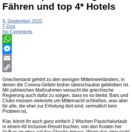
Fähren und top 4* Hotels
9. September 2020
T-Dog
No Comments
WhatsApp
Messenger
Email
Copy
Griechenland gehört zu den wenigen Mittelmeerländern, in
denen die Corona-Gefahr bisher überschaubar geblieben ist.
Link
Mit zahlreichen Maßnahmen versucht die griechische
Regierung auch dafür zu sorgen, dass es so bleibt. Bars und
Clubs müssen vielerorts um Mitternacht schließen, was aber
für alle, die eher zur Erholung dort sind, vermutlich kein
Problem ist.
Klar, könnt ihr auch ganz einfach 2 Wochen Pauschalurlaub
in einem All Inclusive-Resort buchen, von den Kosten her
läuft es im etwa auf das Gleiche hinaus. Wenn das aber nicht