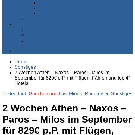
Süden – Südafrika, Namibia, Botswana…
Westen – Senegal, Kap Verde…
Zentralafrika
Australien & Ozeanien
Suchen & Buchen
Pauschalreisen
Flüge
Kreuzfahrten
Mietwagen
Über uns
Home
Sonstiges
2 Wochen Athen – Naxos – Paros – Milos im
September für 829€ p.P. mit Flügen, Fähren und top 4*
Hotels
Badeurlaub
Griechenland
Last Minute
Rundreisen
Sonstiges
2 Wochen Athen – Naxos –
Paros – Milos im September
für 829€ p.P. mit Flügen,