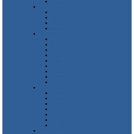
Ungarn
Südeuropa
Spanien
Italien
Portugal
Malta
Südosteuropa
Griechenland
Kroatien
Bulgarien
Montenegro
Albanien
Zypern
Slowenien
Serbien
Nordmazedonien
Nordeuropa
Dänemark
Schweden
Norwegen
Finnland
Island
Estland
Grönland
Westeuropa