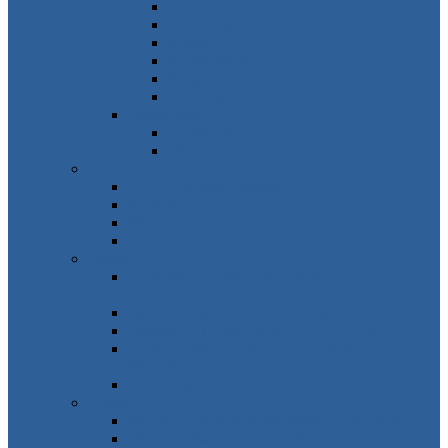
Frankreich
Großbritannien
Irland
Niederlande
Belgien
Andorra
Osteuropa
Russland
Ukraine
Amerika
USA, Kanada, Mexiko
Karibik
Mittelamerika
Südamerika
Asien
Südosten – Thailand, Vietnam,
Indonesien…
Osten – Japan, China, Südkorea…
Westen – Türkei, Israel, VAE, Oman…
Süden – Indien, Nepal, Sri Lanka,
Malediven…
Zentralasien
Afrika
Norden – Ägypten, Marokko, Tunesien…
Osten – Mauritius, Seychellen, Tansania…