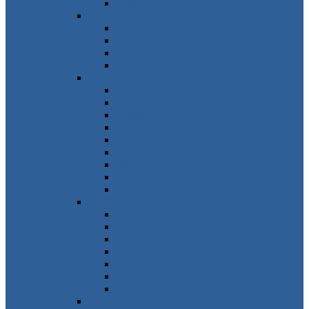
Ungarn
Südeuropa
Spanien
Italien
Portugal
Malta
Südosteuropa
Griechenland
Kroatien
Bulgarien
Montenegro
Albanien
Zypern
Slowenien
Serbien
Nordmazedonien
Nordeuropa
Dänemark
Schweden
Norwegen
Finnland
Island
Estland
Grönland
Westeuropa