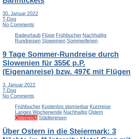
Bahntickets
30. Januar 2022
T-Dog
No Comments
Badeurlaub
Flüge
Frühbucher
Nachhaltig
Rundreisen
Slowenien
Sommerferien
9 Tage Sommer-Rundreise durch
Slowenien für 355€ p.P.
(Eigenanreise) bzw. 497€ mit Flügen
3. Januar 2022
T-Dog
No Comments
Frühbucher
Kostenlos stornierbar
Kurzreise
Langes Wochenende
Nachhaltig
Ostern
Österreich
Städtereisen
Über Ostern in die Steiermark: 3