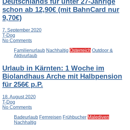
Deutschlands für unter 27-Jährige
schon ab 12,90€ (mit BahnCard nur
9,70€)
7. September 2020
T-Dog
No Comments
Familienurlaub
Nachhaltig
Österreich
Outdoor &
Aktivurlaub
Urlaub in Kärnten: 1 Woche im
Biolandhaus Arche mit Halbpension
für 256€ p.P.
18. August 2020
T-Dog
No Comments
Badeurlaub
Fernreisen
Frühbucher
Malediven
Nachhaltig