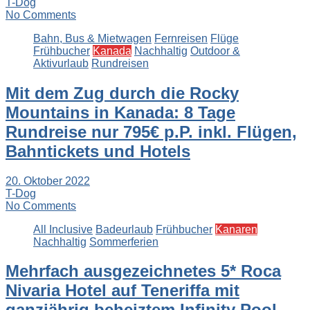
T-Dog
No Comments
Bahn, Bus & Mietwagen
Fernreisen
Flüge
Frühbucher
Kanada
Nachhaltig
Outdoor &
Aktivurlaub
Rundreisen
Mit dem Zug durch die Rocky
Mountains in Kanada: 8 Tage
Rundreise nur 795€ p.P. inkl. Flügen,
Bahntickets und Hotels
20. Oktober 2022
T-Dog
No Comments
All Inclusive
Badeurlaub
Frühbucher
Kanaren
Nachhaltig
Sommerferien
Mehrfach ausgezeichnetes 5* Roca
Nivaria Hotel auf Teneriffa mit
ganzjährig beheiztem Infinity Pool