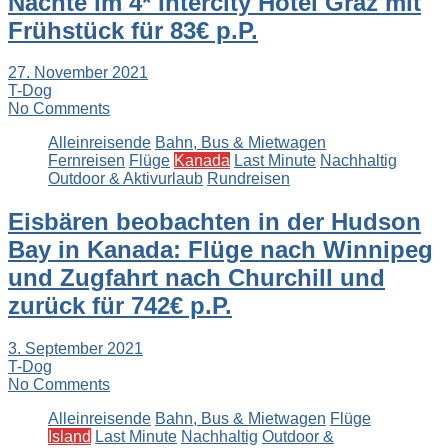
Nächte im 4* Intercity Hotel Graz mit
Frühstück für 83€ p.P.
27. November 2021
T-Dog
No Comments
Alleinreisende
Bahn, Bus & Mietwagen
Fernreisen
Flüge
Kanada
Last Minute
Nachhaltig
Outdoor & Aktivurlaub
Rundreisen
Eisbären beobachten in der Hudson
Bay in Kanada: Flüge nach Winnipeg
und Zugfahrt nach Churchill und
zurück für 742€ p.P.
3. September 2021
T-Dog
No Comments
Alleinreisende
Bahn, Bus & Mietwagen
Flüge
Island
Last Minute
Nachhaltig
Outdoor &