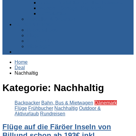
Süden – Südafrika, Namibia, Botswana…
Westen – Senegal, Kap Verde…
Zentralafrika
Australien & Ozeanien
Suchen & Buchen
Pauschalreisen
Flüge
Kreuzfahrten
Mietwagen
Über uns
Home
Deal
Nachhaltig
Kategorie:
Nachhaltig
Backpacker
Bahn, Bus & Mietwagen
Dänemark
Flüge
Frühbucher
Nachhaltig
Outdoor &
Aktivurlaub
Rundreisen
Flüge auf die Färöer Inseln von
Billund schon ab 193€ inkl.