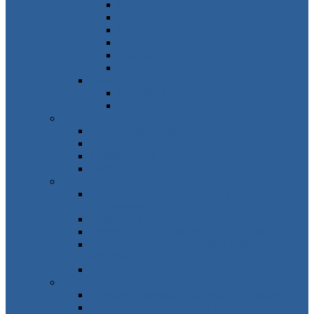
Frankreich
Großbritannien
Irland
Niederlande
Belgien
Andorra
Osteuropa
Russland
Ukraine
Amerika
USA, Kanada, Mexiko
Karibik
Mittelamerika
Südamerika
Asien
Südosten – Thailand, Vietnam,
Indonesien…
Osten – Japan, China, Südkorea…
Westen – Türkei, Israel, VAE, Oman…
Süden – Indien, Nepal, Sri Lanka,
Malediven…
Zentralasien
Afrika
Norden – Ägypten, Marokko, Tunesien…
Osten – Mauritius, Seychellen, Tansania…