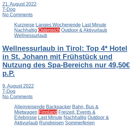
21. August 2022
T-Dog
No Comments
Kurzreise
Langes Wochenende
Last Minute
Nachhaltig
Österreich
Outdoor & Aktivurlaub
Wellnessurlaub
Wellnessurlaub in Tirol: Top 4* Hotel
in St. Johann mit Frühstück und
Nutzung des Spa-Bereichs nur 49,50€
p.P.
9. August 2022
T-Dog
No Comments
Alleinreisende
Backpacker
Bahn, Bus &
Mietwagen
Finnland
Freizeit, Events &
Erlebnisse
Last Minute
Nachhaltig
Outdoor &
Aktivurlaub
Rundreisen
Sommerferien