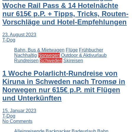
Woche Rail Pass & 14 Hotelnächte
nur 615€ p.P. + Tipps, Tricks, Routen-
Vorschläge und Hotel-Empfehlungen
23. August 2023
T-Dog
Bahn, Bus & Mietwagen
Flüge
Frühbucher
Nachhaltig
Norwegen
Outdoor & Aktivurlaub
Rundreisen
Schweden
Skireisen
1 Woche Polarlicht-Rundreise von
Kiruna in Schweden nach Tromsø in
Norwegen nur 615€ p.P. mit Flügen
und Unterkünften
15. Januar 2023
T-Dog
No Comments
Alleinreisende
Backpacker
Badeurlaub
Bahn,