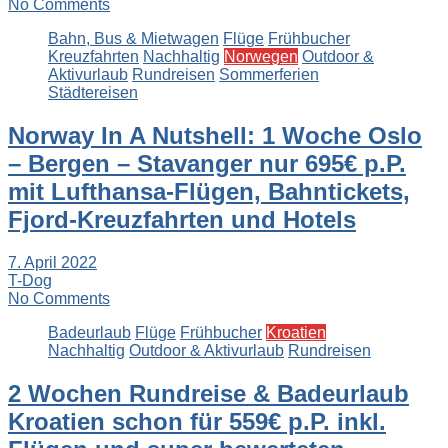
No Comments
Bahn, Bus & Mietwagen
Flüge
Frühbucher
Kreuzfahrten
Nachhaltig
Norwegen
Outdoor &
Aktivurlaub
Rundreisen
Sommerferien
Städtereisen
Norway In A Nutshell: 1 Woche Oslo
– Bergen – Stavanger nur 695€ p.P.
mit Lufthansa-Flügen, Bahntickets,
Fjord-Kreuzfahrten und Hotels
7. April 2022
T-Dog
No Comments
Badeurlaub
Flüge
Frühbucher
Kroatien
Nachhaltig
Outdoor & Aktivurlaub
Rundreisen
2 Wochen Rundreise & Badeurlaub
Kroatien schon für 559€ p.P. inkl.