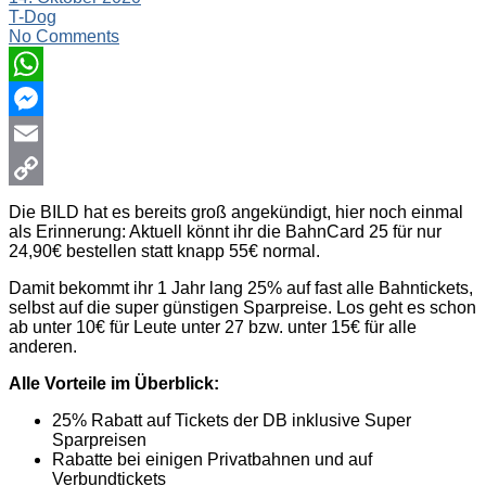
T-Dog
No Comments
WhatsApp
Messenger
Email
Copy
Die BILD hat es bereits groß angekündigt, hier noch einmal
als Erinnerung: Aktuell könnt ihr die BahnCard 25 für nur
Link
24,90€ bestellen statt knapp 55€ normal.
Damit bekommt ihr 1 Jahr lang 25% auf fast alle Bahntickets,
selbst auf die super günstigen Sparpreise. Los geht es schon
ab unter 10€ für Leute unter 27 bzw. unter 15€ für alle
anderen.
Alle Vorteile im Überblick:
25% Rabatt auf Tickets der DB inklusive Super
Sparpreisen
Rabatte bei einigen Privatbahnen und auf
Verbundtickets