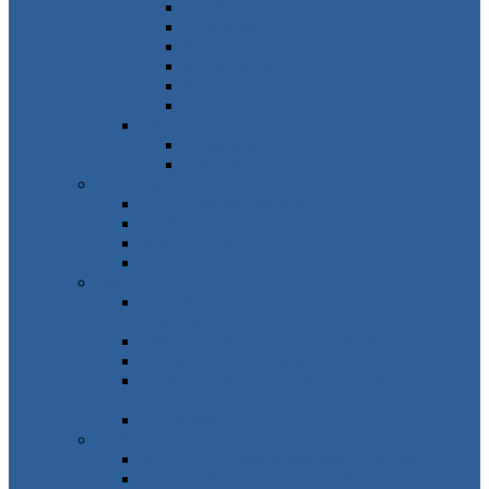
Frankreich
Großbritannien
Irland
Niederlande
Belgien
Andorra
Osteuropa
Russland
Ukraine
Amerika
USA, Kanada, Mexiko
Karibik
Mittelamerika
Südamerika
Asien
Südosten – Thailand, Vietnam,
Indonesien…
Osten – Japan, China, Südkorea…
Westen – Türkei, Israel, VAE, Oman…
Süden – Indien, Nepal, Sri Lanka,
Malediven…
Zentralasien
Afrika
Norden – Ägypten, Marokko, Tunesien…
Osten – Mauritius, Seychellen, Tansania…