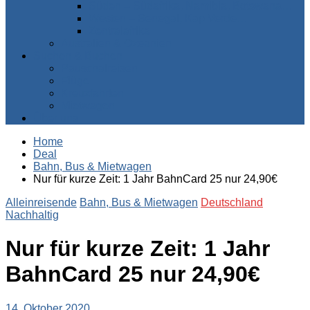
Süden – Südafrika, Namibia, Botswana…
Westen – Senegal, Kap Verde…
Zentralafrika
Australien & Ozeanien
Suchen & Buchen
Pauschalreisen
Flüge
Kreuzfahrten
Mietwagen
Über uns
Home
Deal
Bahn, Bus & Mietwagen
Nur für kurze Zeit: 1 Jahr BahnCard 25 nur 24,90€
Alleinreisende
Bahn, Bus & Mietwagen
Deutschland
Nachhaltig
Nur für kurze Zeit: 1 Jahr
BahnCard 25 nur 24,90€
14. Oktober 2020