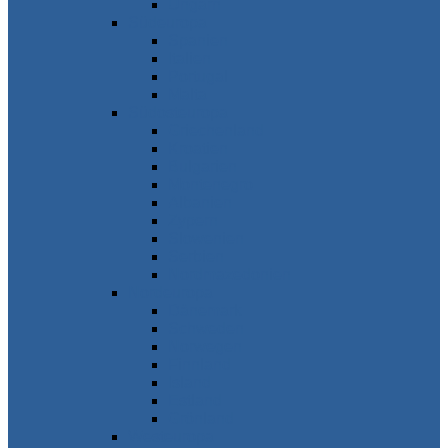
Ungarn
Südeuropa
Spanien
Italien
Portugal
Malta
Südosteuropa
Griechenland
Kroatien
Bulgarien
Montenegro
Albanien
Zypern
Slowenien
Serbien
Nordmazedonien
Nordeuropa
Dänemark
Schweden
Norwegen
Finnland
Island
Estland
Grönland
Westeuropa