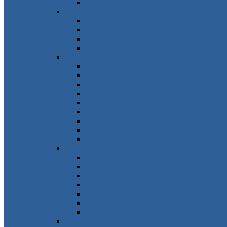
Ungarn
Südeuropa
Spanien
Italien
Portugal
Malta
Südosteuropa
Griechenland
Kroatien
Bulgarien
Montenegro
Albanien
Zypern
Slowenien
Serbien
Nordmazedonien
Nordeuropa
Dänemark
Schweden
Norwegen
Finnland
Island
Estland
Grönland
Westeuropa