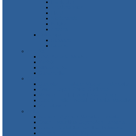
Frankreich
Großbritannien
Irland
Niederlande
Belgien
Andorra
Osteuropa
Russland
Ukraine
Amerika
USA, Kanada, Mexiko
Karibik
Mittelamerika
Südamerika
Asien
Südosten – Thailand, Vietnam, Indonesien…
Osten – Japan, China, Südkorea…
Westen – Türkei, Israel, VAE, Oman…
Süden – Indien, Nepal, Sri Lanka, Maledive
Zentralasien
Afrika
Norden – Ägypten, Marokko, Tunesien…
Osten – Mauritius, Seychellen, Tansania…
Süden – Südafrika, Namibia, Botswana…
Westen – Senegal, Kap Verde…