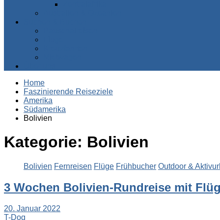
Zentralafrika
Australien & Ozeanien
Suchen & Buchen
Pauschalreisen
Flüge
Kreuzfahrten
Mietwagen
Über uns
Home
Faszinierende Reiseziele
Amerika
Südamerika
Bolivien
Kategorie:
Bolivien
Bolivien
Fernreisen
Flüge
Frühbucher
Outdoor & Aktivur
3 Wochen Bolivien-Rundreise mit Flüg
20. Januar 2022
T-Dog