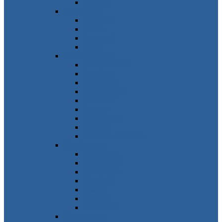
Ungarn
Südeuropa
Spanien
Italien
Portugal
Malta
Südosteuropa
Griechenland
Kroatien
Bulgarien
Montenegro
Albanien
Zypern
Slowenien
Serbien
Nordmazedonien
Nordeuropa
Dänemark
Schweden
Norwegen
Finnland
Island
Estland
Grönland
Westeuropa