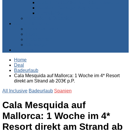
Süden – Südafrika, Namibia, Botswana…
Westen – Senegal, Kap Verde…
Zentralafrika
Australien & Ozeanien
Suchen & Buchen
Pauschalreisen
Flüge
Kreuzfahrten
Mietwagen
Über uns
Home
Deal
Badeurlaub
Cala Mesquida auf Mallorca: 1 Woche im 4* Resort
direkt am Strand ab 203€ p.P.
All Inclusive
Badeurlaub
Spanien
Cala Mesquida auf
Mallorca: 1 Woche im 4*
Resort direkt am Strand ab