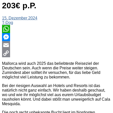
203€ p.P.
15. Dezember 2024
T-Dog
WhatsApp
Messenger
Email
Copy
Mallorca wird auch 2025 das beliebteste Reiseziel der
Deutschen sein. Auch wenn die Preise weiter steigen.
Link
Zumindest aber solltet ihr versuchen, für das liebe Geld
möglichst viel Leistung zu bekommen.
Bei der riesigen Auswahl an Hotels und Resorts ist das
natürlich nicht ganz einfach. Wir haben deshalb geschaut,
wo und wie ihr möglichst viel aus eurem Urlaubsbudget
rausholen könnt. Und dabei stößt man unweigerlich auf Cala
Mesquida.
Die noch recht unbekannte Bucht liegt im Nordosten