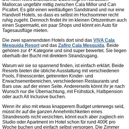
Mallorcas ungefähr mittig zwischen Cala Millor und Can
Picafort. Es gibt einen weitläufigen Sandstrand und nur eine
Handvoll Hotels, so dass es selbst im Hochsommer recht
ruhig zugeht. Dennoch findet ihr im kleinen Ortszentrum auch
einen Supermarkt, ein paar Shops und könnt ein Auto für
Tagesausflüge mieten.
Die zwei spannendsten Hotels dort sind das
VIVA Cala
Mesquida Resort
und das
Zafiro Cala Mesquida
. Beide
gehören zur 4* Kategorie und sind super bewertet. Sie liegen
oberhalb der Bucht mit direktem Strandzugang.
Warum wir sie so spannend finden, ist einfach erklärt. Beide
Resorts bieten die übliche Ausstattung mit verschiedenen
Pools, Fitnesscenter, getrennten Kinder- und
Erwachsenenbereichen, verschiedenen Restaurants und
Bars usw. auf der einen Seite. Andererseits könnt ihr je nach
Wunsch nur die Übernachtung, mit Frühstück, Halbpension
oder auch All Inclusive buchen.
Wenn ihr also mit etwas knapperem Budget unterwegs seid,
müsst ihr auf die ganzen Annehmlichkeiten eines
Strandresorts nicht verzichten, könnt euch aber zugleich ein
Studio oder Apartment im Hotel schon für rund 400€ pro
Woche buchen und einfach selbst versorgen. Die Zimmer