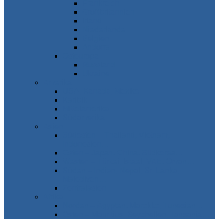
Frankreich
Großbritannien
Irland
Niederlande
Belgien
Andorra
Osteuropa
Russland
Ukraine
Amerika
USA, Kanada, Mexiko
Karibik
Mittelamerika
Südamerika
Asien
Südosten – Thailand, Vietnam,
Indonesien…
Osten – Japan, China, Südkorea…
Westen – Türkei, Israel, VAE, Oman…
Süden – Indien, Nepal, Sri Lanka,
Malediven…
Zentralasien
Afrika
Norden – Ägypten, Marokko, Tunesien…
Osten – Mauritius, Seychellen, Tansania…