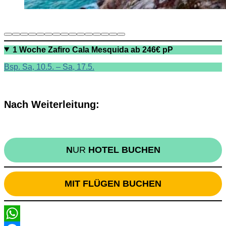
1 Woche Zafiro Cala Mesquida ab 246€ pP
Bsp. Sa, 10.5. – Sa, 17.5.
Nach Weiterleitung:
N
UR
HOTEL BUCHEN
MIT FLÜGEN BUCHEN