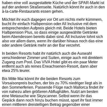
haben eine voll ausgestattete Küche und der SPAR-Markt ist
auf der anderen Straßenseite. Natürlich könnt ihr auch in den
à-la-carte-Restaurants essen gehen.
Möchtet ihr euch dagegen vor Ort um nichts mehr kümmern,
bucht ihr einfach Halbpension oder All Inclusive mit dem
entsprechenden Aufpreis gleich mit. Beide Hotels bieten
Halbpension Plus, so dass einige ausgewählte Getränke
beim Abendessen bereits dabei sind. All Inclusive lohnt sich
also vor allem dann, wenn ihr darüber hinaus noch das eine
oder andere Getränk mehr an der Bar verzehrt.
In beiden Resorts habt ihr natürlich auch die Auswahl
verschiedener Zimmer und Suiten, einige auch mit direktem
Zugang zum Pool. Das VIVA Hotel gibt es ein paar Meter
entfernt auch als reines Erwachsenen-Resort, dann aber
etwa 25% teurer.
Bis Mitte Mai könnt ihr die beiden Resorts zum
Vorsaisonpreis buchen, der bis zu 70% niedriger liegt als in
den Sommerferien. Passende Flüge nach Mallorca findet ihr
von nahezu allen größeren Abflughäfen. Nutzt am besten
eine Metasuche wie Skyscanner. Selbst wenn ihr das
Gepäck dann noch hinzu buchen müsst, spart ihr fast immer
einen mittleren dreistelligen Betrag gegenüber einer