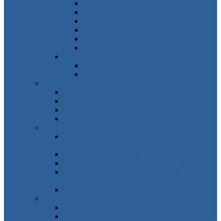
Frankreich
Großbritannien
Irland
Niederlande
Belgien
Andorra
Osteuropa
Russland
Ukraine
Amerika
USA, Kanada, Mexiko
Karibik
Mittelamerika
Südamerika
Asien
Südosten – Thailand, Vietnam,
Indonesien…
Osten – Japan, China, Südkorea…
Westen – Türkei, Israel, VAE, Oman…
Süden – Indien, Nepal, Sri Lanka,
Malediven…
Zentralasien
Afrika
Norden – Ägypten, Marokko, Tunesien…
Osten – Mauritius, Seychellen, Tansania…