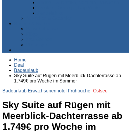
Süden – Südafrika, Namibia, Botswana…
Westen – Senegal, Kap Verde…
Zentralafrika
Australien & Ozeanien
Suchen & Buchen
Pauschalreisen
Flüge
Kreuzfahrten
Mietwagen
Über uns
Home
Deal
Badeurlaub
Sky Suite auf Rügen mit Meerblick-Dachterrasse ab
1.749€ pro Woche im Sommer
Badeurlaub
Erwachsenenhotel
Frühbucher
Ostsee
Sky Suite auf Rügen mit
Meerblick-Dachterrasse ab
1.749€ pro Woche im