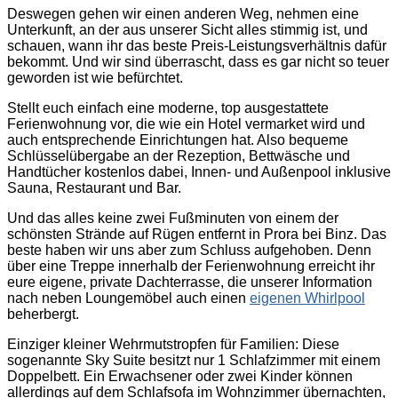
Deswegen gehen wir einen anderen Weg, nehmen eine
Unterkunft, an der aus unserer Sicht alles stimmig ist, und
schauen, wann ihr das beste Preis-Leistungsverhältnis dafür
bekommt. Und wir sind überrascht, dass es gar nicht so teuer
geworden ist wie befürchtet.
Stellt euch einfach eine moderne, top ausgestattete
Ferienwohnung vor, die wie ein Hotel vermarket wird und
auch entsprechende Einrichtungen hat. Also bequeme
Schlüsselübergabe an der Rezeption, Bettwäsche und
Handtücher kostenlos dabei, Innen- und Außenpool inklusive
Sauna, Restaurant und Bar.
Und das alles keine zwei Fußminuten von einem der
schönsten Strände auf Rügen entfernt in Prora bei Binz. Das
beste haben wir uns aber zum Schluss aufgehoben. Denn
über eine Treppe innerhalb der Ferienwohnung erreicht ihr
eure eigene, private Dachterrasse, die unserer Information
nach neben Loungemöbel auch einen
eigenen Whirlpool
beherbergt.
Einziger kleiner Wehrmutstropfen für Familien: Diese
sogenannte Sky Suite besitzt nur 1 Schlafzimmer mit einem
Doppelbett. Ein Erwachsener oder zwei Kinder können
allerdings auf dem Schlafsofa im Wohnzimmer übernachten,