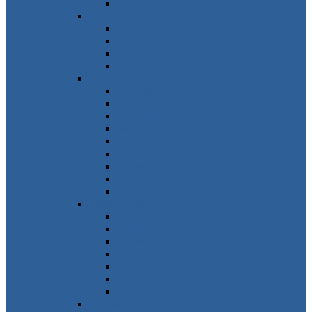
Ungarn
Südeuropa
Spanien
Italien
Portugal
Malta
Südosteuropa
Griechenland
Kroatien
Bulgarien
Montenegro
Albanien
Zypern
Slowenien
Serbien
Nordmazedonien
Nordeuropa
Dänemark
Schweden
Norwegen
Finnland
Island
Estland
Grönland
Westeuropa