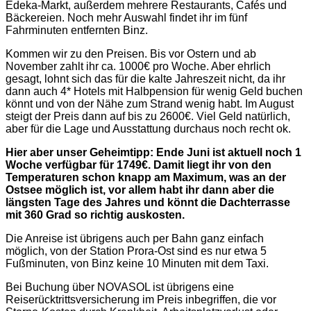
Edeka-Markt, außerdem mehrere Restaurants, Cafés und
Bäckereien. Noch mehr Auswahl findet ihr im fünf
Fahrminuten entfernten Binz.
Kommen wir zu den Preisen. Bis vor Ostern und ab
November zahlt ihr ca. 1000€ pro Woche. Aber ehrlich
gesagt, lohnt sich das für die kalte Jahreszeit nicht, da ihr
dann auch 4* Hotels mit Halbpension für wenig Geld buchen
könnt und von der Nähe zum Strand wenig habt. Im August
steigt der Preis dann auf bis zu 2600€. Viel Geld natürlich,
aber für die Lage und Ausstattung durchaus noch recht ok.
Hier aber unser Geheimtipp: Ende Juni ist aktuell noch 1
Woche verfügbar für 1749€. Damit liegt ihr von den
Temperaturen schon knapp am Maximum, was an der
Ostsee möglich ist, vor allem habt ihr dann aber die
längsten Tage des Jahres und könnt die Dachterrasse
mit 360 Grad so richtig auskosten.
Die Anreise ist übrigens auch per Bahn ganz einfach
möglich, von der Station Prora-Ost sind es nur etwa 5
Fußminuten, von Binz keine 10 Minuten mit dem Taxi.
Bei Buchung über NOVASOL ist übrigens eine
Reiserücktrittsversicherung im Preis inbegriffen, die vor