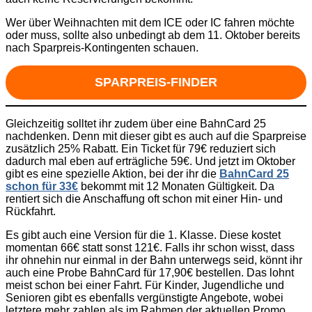
Wer über Weihnachten mit dem ICE oder IC fahren möchte
oder muss, sollte also unbedingt ab dem 11. Oktober bereits
nach Sparpreis-Kontingenten schauen.
SPARPREIS-FINDER
Gleichzeitig solltet ihr zudem über eine BahnCard 25
nachdenken. Denn mit dieser gibt es auch auf die Sparpreise
zusätzlich 25% Rabatt. Ein Ticket für 79€ reduziert sich
dadurch mal eben auf erträgliche 59€. Und jetzt im Oktober
gibt es eine spezielle Aktion, bei der ihr die
BahnCard 25
schon für 33€
bekommt mit 12 Monaten Gültigkeit. Da
rentiert sich die Anschaffung oft schon mit einer Hin- und
Rückfahrt.
Es gibt auch eine Version für die 1. Klasse. Diese kostet
momentan 66€ statt sonst 121€. Falls ihr schon wisst, dass
ihr ohnehin nur einmal in der Bahn unterwegs seid, könnt ihr
auch eine Probe BahnCard für 17,90€ bestellen. Das lohnt
meist schon bei einer Fahrt. Für Kinder, Jugendliche und
Senioren gibt es ebenfalls vergünstigte Angebote, wobei
letztere mehr zahlen als im Rahmen der aktuellen Promo.