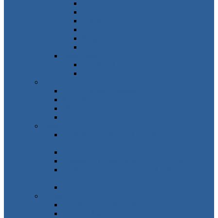
Frankreich
Großbritannien
Irland
Niederlande
Belgien
Andorra
Osteuropa
Russland
Ukraine
Amerika
USA, Kanada, Mexiko
Karibik
Mittelamerika
Südamerika
Asien
Südosten – Thailand, Vietnam,
Indonesien…
Osten – Japan, China, Südkorea…
Westen – Türkei, Israel, VAE, Oman…
Süden – Indien, Nepal, Sri Lanka,
Malediven…
Zentralasien
Afrika
Norden – Ägypten, Marokko, Tunesien…
Osten – Mauritius, Seychellen, Tansania…