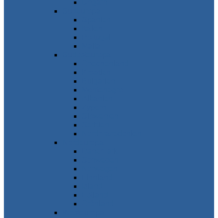
Ungarn
Südeuropa
Spanien
Italien
Portugal
Malta
Südosteuropa
Griechenland
Kroatien
Bulgarien
Montenegro
Albanien
Zypern
Slowenien
Serbien
Nordmazedonien
Nordeuropa
Dänemark
Schweden
Norwegen
Finnland
Island
Estland
Grönland
Westeuropa