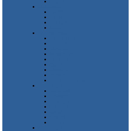
Ungarn
Südeuropa
Spanien
Italien
Portugal
Malta
Südosteuropa
Griechenland
Kroatien
Bulgarien
Montenegro
Albanien
Zypern
Slowenien
Serbien
Nordmazedonien
Nordeuropa
Dänemark
Schweden
Norwegen
Finnland
Island
Estland
Grönland
Westeuropa