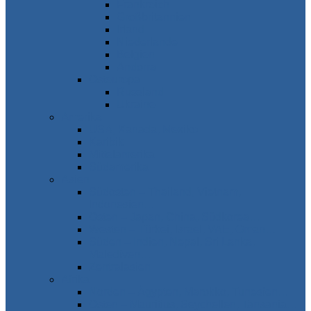
Frankreich
Großbritannien
Irland
Niederlande
Belgien
Andorra
Osteuropa
Russland
Ukraine
Amerika
USA, Kanada, Mexiko
Karibik
Mittelamerika
Südamerika
Asien
Südosten – Thailand, Vietnam,
Indonesien…
Osten – Japan, China, Südkorea…
Westen – Türkei, Israel, VAE, Oman…
Süden – Indien, Nepal, Sri Lanka,
Malediven…
Zentralasien
Afrika
Norden – Ägypten, Marokko, Tunesien…
Osten – Mauritius, Seychellen, Tansania…