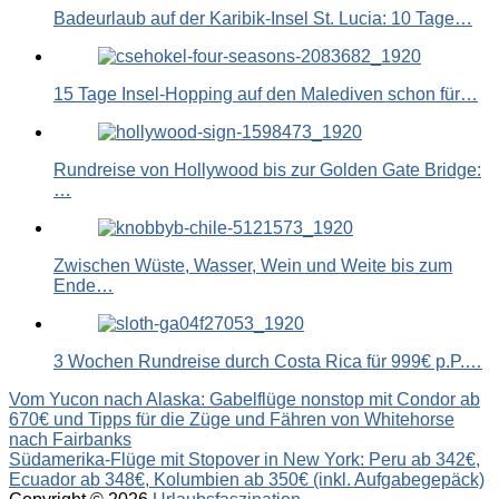
Badeurlaub auf der Karibik-Insel St. Lucia: 10 Tage…
15 Tage Insel-Hopping auf den Malediven schon für…
Rundreise von Hollywood bis zur Golden Gate Bridge:
…
Zwischen Wüste, Wasser, Wein und Weite bis zum
Ende…
3 Wochen Rundreise durch Costa Rica für 999€ p.P.…
Beitragsnavigation
Vom Yucon nach Alaska: Gabelflüge nonstop mit Condor ab
670€ und Tipps für die Züge und Fähren von Whitehorse
nach Fairbanks
Südamerika-Flüge mit Stopover in New York: Peru ab 342€,
Ecuador ab 348€, Kolumbien ab 350€ (inkl. Aufgabegepäck)