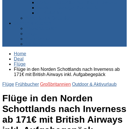
Süden – Südafrika, Namibia, Botswana…
Westen – Senegal, Kap Verde…
Zentralafrika
Australien & Ozeanien
Suchen & Buchen
Pauschalreisen
Flüge
Kreuzfahrten
Mietwagen
Home
Deal
Flüge
Flüge in den Norden Schottlands nach Inverness ab
171€ mit British Airways inkl. Aufgabegepäck
Flüge
Frühbucher
Großbritannien
Outdoor & Aktivurlaub
Flüge in den Norden
Schottlands nach Inverness
ab 171€ mit British Airways