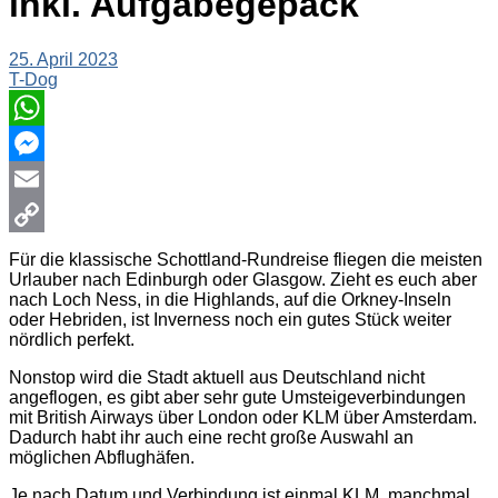
inkl. Aufgabegepäck
25. April 2023
T-Dog
WhatsApp
Messenger
Email
Copy
Für die klassische Schottland-Rundreise fliegen die meisten
Urlauber nach Edinburgh oder Glasgow. Zieht es euch aber
Link
nach Loch Ness, in die Highlands, auf die Orkney-Inseln
oder Hebriden, ist Inverness noch ein gutes Stück weiter
nördlich perfekt.
Nonstop wird die Stadt aktuell aus Deutschland nicht
angeflogen, es gibt aber sehr gute Umsteigeverbindungen
mit British Airways über London oder KLM über Amsterdam.
Dadurch habt ihr auch eine recht große Auswahl an
möglichen Abflughäfen.
Je nach Datum und Verbindung ist einmal KLM, manchmal