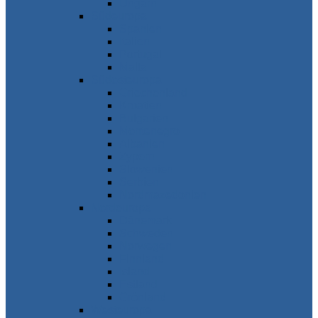
Ungarn
Südeuropa
Spanien
Italien
Portugal
Malta
Südosteuropa
Griechenland
Kroatien
Bulgarien
Montenegro
Albanien
Zypern
Slowenien
Serbien
Nordmazedonien
Nordeuropa
Dänemark
Schweden
Norwegen
Finnland
Island
Estland
Grönland
Westeuropa