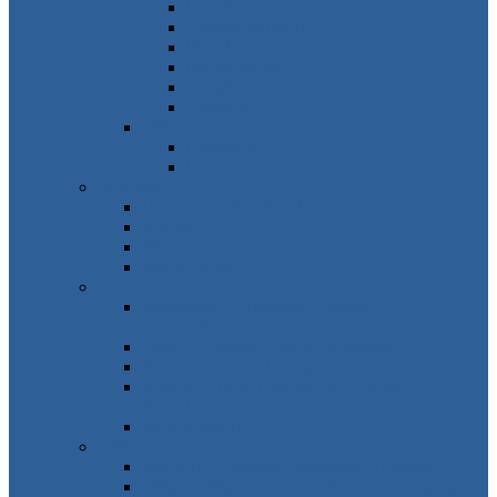
Frankreich
Großbritannien
Irland
Niederlande
Belgien
Andorra
Osteuropa
Russland
Ukraine
Amerika
USA, Kanada, Mexiko
Karibik
Mittelamerika
Südamerika
Asien
Südosten – Thailand, Vietnam,
Indonesien…
Osten – Japan, China, Südkorea…
Westen – Türkei, Israel, VAE, Oman…
Süden – Indien, Nepal, Sri Lanka,
Malediven…
Zentralasien
Afrika
Norden – Ägypten, Marokko, Tunesien…
Osten – Mauritius, Seychellen, Tansania…