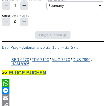
Bsp. Prag – Antananarivo Sa, 13.3. – Sa, 27.3.
BER 667€
/
FRA 719€
/
MUC 757€
/
DUS 799€
/
HAM 830€
>>
FLÜGE BUCHEN
WhatsApp
Messenger
Email