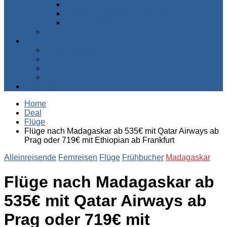
Süden – Südafrika, Namibia, Botswana…
Westen – Senegal, Kap Verde…
Zentralafrika
Australien & Ozeanien
Suchen & Buchen
Pauschalreisen
Flüge
Kreuzfahrten
Mietwagen
Über uns
Home
Deal
Flüge
Flüge nach Madagaskar ab 535€ mit Qatar Airways ab
Prag oder 719€ mit Ethiopian ab Frankfurt
Alleinreisende
Fernreisen
Flüge
Frühbucher
Madagaskar
Flüge nach Madagaskar ab
535€ mit Qatar Airways ab
Prag oder 719€ mit