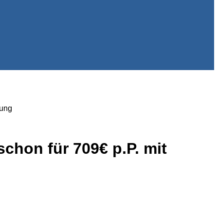
nung
chon für 709€ p.P. mit