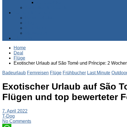
Zentralafrika
Australien & Ozeanien
Suchen & Buchen
Pauschalreisen
Flüge
Kreuzfahrten
Mietwagen
Über uns
Home
Deal
Flüge
Exotischer Urlaub auf São Tomé und Príncipe: 2 Wochen
Badeurlaub
Fernreisen
Flüge
Frühbucher
Last Minute
Outdoor
Exotischer Urlaub auf São T
Flügen und top bewerteter 
7. April 2022
T-Dog
No Comments