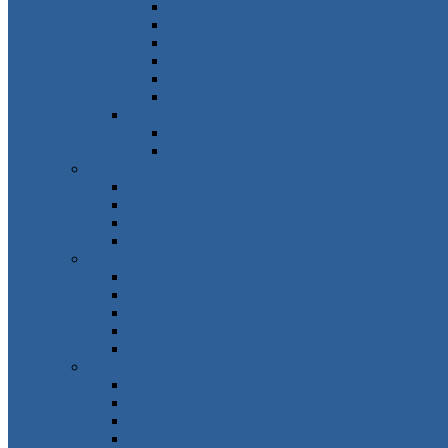
Frankreich
Großbritannien
Irland
Niederlande
Belgien
Andorra
Osteuropa
Russland
Ukraine
Amerika
USA, Kanada, Mexiko
Karibik
Mittelamerika
Südamerika
Asien
Südosten – Thailand, Vietnam, Indonesien…
Osten – Japan, China, Südkorea…
Westen – Türkei, Israel, VAE, Oman…
Süden – Indien, Nepal, Sri Lanka, Maledive
Zentralasien
Afrika
Norden – Ägypten, Marokko, Tunesien…
Osten – Mauritius, Seychellen, Tansania…
Süden – Südafrika, Namibia, Botswana…
Westen – Senegal, Kap Verde…