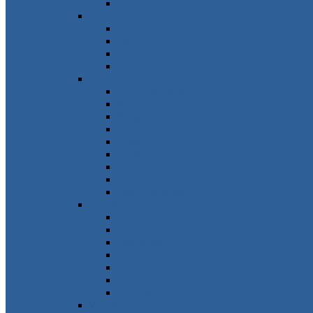
Ungarn
Südeuropa
Spanien
Italien
Portugal
Malta
Südosteuropa
Griechenland
Kroatien
Bulgarien
Montenegro
Albanien
Zypern
Slowenien
Serbien
Nordmazedonien
Nordeuropa
Dänemark
Schweden
Norwegen
Finnland
Island
Estland
Grönland
Westeuropa