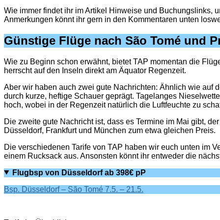
Wie immer findet ihr im Artikel Hinweise und Buchungslinks,
Anmerkungen könnt ihr gern in den Kommentaren unten loswer
Günstige Flüge nach São Tomé und P
Wie zu Beginn schon erwähnt, bietet TAP momentan die Flüge a
herrscht auf den Inseln direkt am Äquator Regenzeit.
Aber wir haben auch zwei gute Nachrichten: Ähnlich wie auf d
durch kurze, heftige Schauer geprägt. Tagelanges Nieselwette
hoch, wobei in der Regenzeit natürlich die Luftfeuchte zu scha
Die zweite gute Nachricht ist, dass es Termine im Mai gibt, de
Düsseldorf, Frankfurt und München zum etwa gleichen Preis.
Die verschiedenen Tarife von TAP haben wir euch unten im Ve
einem Rucksack aus. Ansonsten könnt ihr entweder die nächst
Flugbsp von Düsseldorf ab 398€ pP
Bsp. Düsseldorf – São Tomé 7.5. – 21.5.