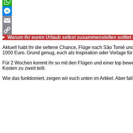
WhatsApp
Messenger
Email
Warum ihr euren Urlaub selbst zusammenstellen solltet 
Copy
Aktuell habt ihr die seltene Chance, Flüge nach São Tomé un
Link
1000 Euro. Grund genug, euch als Inspiration oder Vorlage f
Für 2 Wochen kommt ihr so mit den Flügen und einer top bew
Kosten zu zweit teilt.
Wie das funktioniert, zeigen wir euch unten im Artikel. Aber fa