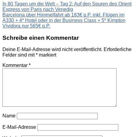
Beitragsnavigation
In 80 Tagen um die Welt – Tag 2: Auf den Spuren des Orient
Express von Paris nach Venedig
Barcelona über Himmelfahrt ab 183€ p.P. inkl. Flügen im
A330 + 4* Hotel oder in der Business Class + 5* Kimpton
Vividora nur 565€ p.P.
Schreibe einen Kommentar
Deine E-Mail-Adresse wird nicht veröffentlicht.
Erforderliche
Felder sind mit
*
markiert
Kommentar
*
Name
E-Mail-Adresse