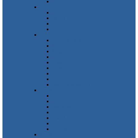
Ungarn
Südeuropa
Spanien
Italien
Portugal
Malta
Südosteuropa
Griechenland
Kroatien
Bulgarien
Montenegro
Albanien
Zypern
Slowenien
Serbien
Nordmazedonien
Nordeuropa
Dänemark
Schweden
Norwegen
Finnland
Island
Estland
Grönland
Westeuropa