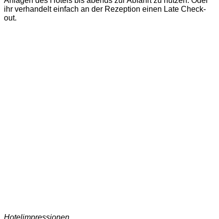
Anlagen des Hotels bis abends zur Abfahrt zu nutzen. Oder
ihr verhandelt einfach an der Rezeption einen Late Check-
out.
Hotelimpressionen