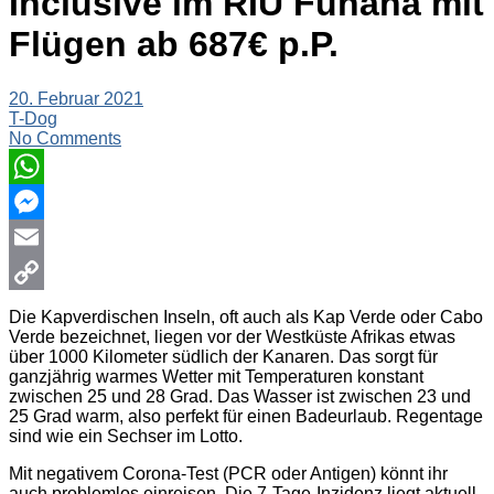
Inclusive im RIU Funana mit
Flügen ab 687€ p.P.
20. Februar 2021
T-Dog
No Comments
WhatsApp
Messenger
Email
Copy
Die Kapverdischen Inseln, oft auch als Kap Verde oder Cabo
Verde bezeichnet, liegen vor der Westküste Afrikas etwas
Link
über 1000 Kilometer südlich der Kanaren. Das sorgt für
ganzjährig warmes Wetter mit Temperaturen konstant
zwischen 25 und 28 Grad. Das Wasser ist zwischen 23 und
25 Grad warm, also perfekt für einen Badeurlaub. Regentage
sind wie ein Sechser im Lotto.
Mit negativem Corona-Test (PCR oder Antigen) könnt ihr
auch problemlos einreisen. Die 7-Tage-Inzidenz liegt aktuell