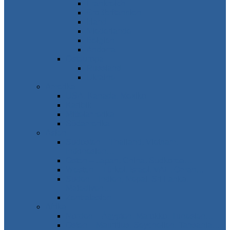
Frankreich
Großbritannien
Irland
Niederlande
Belgien
Andorra
Osteuropa
Russland
Ukraine
Amerika
USA, Kanada, Mexiko
Karibik
Mittelamerika
Südamerika
Asien
Südosten – Thailand, Vietnam,
Indonesien…
Osten – Japan, China, Südkorea…
Westen – Türkei, Israel, VAE, Oman…
Süden – Indien, Nepal, Sri Lanka,
Malediven…
Zentralasien
Afrika
Norden – Ägypten, Marokko, Tunesien…
Osten – Mauritius, Seychellen, Tansania…