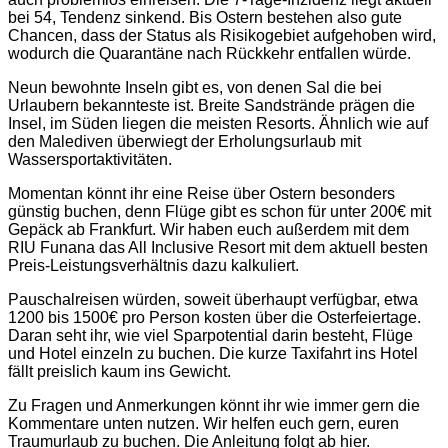
bei 54, Tendenz sinkend. Bis Ostern bestehen also gute
Chancen, dass der Status als Risikogebiet aufgehoben wird,
wodurch die Quarantäne nach Rückkehr entfallen würde.
Neun bewohnte Inseln gibt es, von denen Sal die bei
Urlaubern bekannteste ist. Breite Sandstrände prägen die
Insel, im Süden liegen die meisten Resorts. Ähnlich wie auf
den Malediven überwiegt der Erholungsurlaub mit
Wassersportaktivitäten.
Momentan könnt ihr eine Reise über Ostern besonders
günstig buchen, denn Flüge gibt es schon für unter 200€ mit
Gepäck ab Frankfurt. Wir haben euch außerdem mit dem
RIU Funana das All Inclusive Resort mit dem aktuell besten
Preis-Leistungsverhältnis dazu kalkuliert.
Pauschalreisen würden, soweit überhaupt verfügbar, etwa
1200 bis 1500€ pro Person kosten über die Osterfeiertage.
Daran seht ihr, wie viel Sparpotential darin besteht, Flüge
und Hotel einzeln zu buchen. Die kurze Taxifahrt ins Hotel
fällt preislich kaum ins Gewicht.
Zu Fragen und Anmerkungen könnt ihr wie immer gern die
Kommentare unten nutzen. Wir helfen euch gern, euren
Traumurlaub zu buchen. Die Anleitung folgt ab hier.