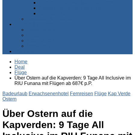
Süden – Südafrika, Namibia, Botswana…
Westen – Senegal, Kap Verde…
Zentralafrika
Australien & Ozeanien
Suchen & Buchen
Pauschalreisen
Flüge
Kreuzfahrten
Mietwagen
Über uns
Home
Deal
Flüge
Über Ostern auf die Kapverden: 9 Tage All Inclusive im
RIU Funana mit Flügen ab 687€ p.P.
Badeurlaub
Erwachsenenhotel
Fernreisen
Flüge
Kap Verde
Ostern
Über Ostern auf die
Kapverden: 9 Tage All