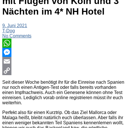
mit Flügen von Köln und 3
Nächten im 4* NH Hotel
9. Juni 2021
T-Dog
No Comments
WhatsApp
Messenger
Email
Copy
Seit dieser Woche benötigt ihr für die Einreise nach Spanien
nur noch einen Antigen-Test oder falls bereits vorhanden
Link
einen Impfnachweis. Auch ein Genesene können ohne Test
einreisen. Lediglich vorab online registrieren müsst ihr euch
weiterhin.
Perfekt also für einen Kurztrip. Ob das Ziel Mallorca oder
Malaga heißt, bleibt natürlich euch überlassen. Aber falls ihr
einen weniger bekannten Teil Spaniens kennenlernen wollt,
können wir euch das Baskenland bzw. die nördliche