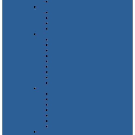
Ungarn
Südeuropa
Spanien
Italien
Portugal
Malta
Südosteuropa
Griechenland
Kroatien
Bulgarien
Montenegro
Albanien
Zypern
Slowenien
Serbien
Nordmazedonien
Nordeuropa
Dänemark
Schweden
Norwegen
Finnland
Island
Estland
Grönland
Westeuropa