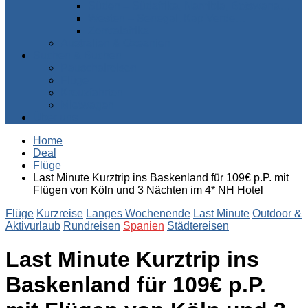
Süden – Südafrika, Namibia, Botswana…
Westen – Senegal, Kap Verde…
Zentralafrika
Australien & Ozeanien
Suchen & Buchen
Pauschalreisen
Flüge
Kreuzfahrten
Mietwagen
Über uns
Home
Deal
Flüge
Last Minute Kurztrip ins Baskenland für 109€ p.P. mit
Flügen von Köln und 3 Nächten im 4* NH Hotel
Flüge
Kurzreise
Langes Wochenende
Last Minute
Outdoor &
Aktivurlaub
Rundreisen
Spanien
Städtereisen
Last Minute Kurztrip ins
Baskenland für 109€ p.P.