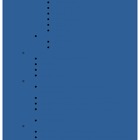
Frankreich
Großbritannien
Irland
Niederlande
Belgien
Andorra
Osteuropa
Russland
Ukraine
Amerika
USA, Kanada, Mexiko
Karibik
Mittelamerika
Südamerika
Asien
Südosten – Thailand, Vietnam,
Indonesien…
Osten – Japan, China, Südkorea…
Westen – Türkei, Israel, VAE, Oman…
Süden – Indien, Nepal, Sri Lanka,
Malediven…
Zentralasien
Afrika
Norden – Ägypten, Marokko, Tunesien…
Osten – Mauritius, Seychellen, Tansania…