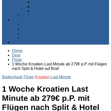
Süden – Südafrika, Namibia, Botswana…
Westen – Senegal, Kap Verde…
Zentralafrika
Australien & Ozeanien
Suchen & Buchen
Pauschalreisen
Flüge
Kreuzfahrten
Mietwagen
Über uns
Home
Deal
Flüge
1 Woche Kroatien Last Minute ab 279€ p.P. mit Flügen
nach Split & Hotel auf Brač
Badeurlaub
Flüge
Kroatien
Last Minute
1 Woche Kroatien Last
Minute ab 279€ p.P. mit
Flügen nach Split & Hotel