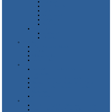
Frankreich
Großbritannien
Irland
Niederlande
Belgien
Andorra
Osteuropa
Russland
Ukraine
Amerika
USA, Kanada, Mexiko
Karibik
Mittelamerika
Südamerika
Asien
Südosten – Thailand, Vietnam,
Indonesien…
Osten – Japan, China, Südkorea…
Westen – Türkei, Israel, VAE, Oman…
Süden – Indien, Nepal, Sri Lanka,
Malediven…
Zentralasien
Afrika
Norden – Ägypten, Marokko, Tunesien…
Osten – Mauritius, Seychellen, Tansania…