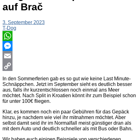
auf Brač
3. September 2023
T-Dog
WhatsApp
Messenger
Email
Copy
In den Sommerferien gab es so gut wie keine Last Minute-
Schnäppchen. Jetzt im September sieht es deutlich besser
Link
aus, falls ihr kurzentschlossen noch einmal ans Meer
möchtet. Nach Split in Kroatien könnt ihr zum Beispiel schon
für unter 100€ fliegen.
Klar, es kommen noch ein paar Gebühren für das Gepäck
hinzu, je nachdem wie viel ihr mitnahmen möchtet. Aber
selbst damit seid ihr im Normalfall meist günstiger dran als
mit dem Auto und deutlich schneller als mit Bus oder Bahn.
Wir haben euch einigen Beispiele von verschiedenen