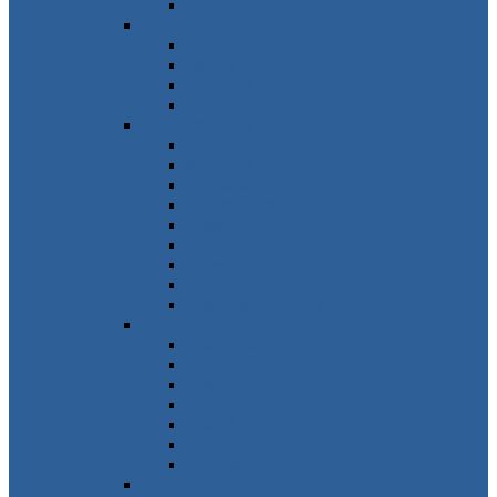
Ungarn
Südeuropa
Spanien
Italien
Portugal
Malta
Südosteuropa
Griechenland
Kroatien
Bulgarien
Montenegro
Albanien
Zypern
Slowenien
Serbien
Nordmazedonien
Nordeuropa
Dänemark
Schweden
Norwegen
Finnland
Island
Estland
Grönland
Westeuropa