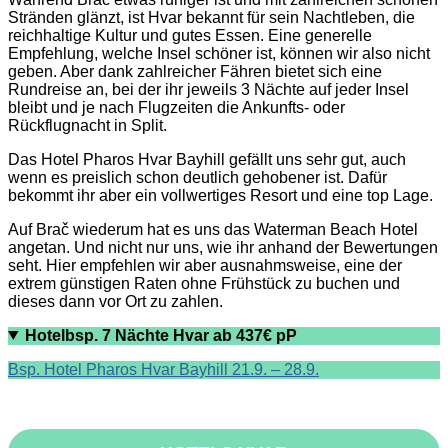
Stränden glänzt, ist Hvar bekannt für sein Nachtleben, die
reichhaltige Kultur und gutes Essen. Eine generelle
Empfehlung, welche Insel schöner ist, können wir also nicht
geben. Aber dank zahlreicher Fähren bietet sich eine
Rundreise an, bei der ihr jeweils 3 Nächte auf jeder Insel
bleibt und je nach Flugzeiten die Ankunfts- oder
Rückflugnacht in Split.
Das Hotel Pharos Hvar Bayhill gefällt uns sehr gut, auch
wenn es preislich schon deutlich gehobener ist. Dafür
bekommt ihr aber ein vollwertiges Resort und eine top Lage.
Auf Brač wiederum hat es uns das Waterman Beach Hotel
angetan. Und nicht nur uns, wie ihr anhand der Bewertungen
seht. Hier empfehlen wir aber ausnahmsweise, eine der
extrem günstigen Raten ohne Frühstück zu buchen und
dieses dann vor Ort zu zahlen.
Hotelbsp. 7 Nächte Hvar ab 437€ pP
Bsp. Hotel Pharos Hvar Bayhill 21.9. – 28.9.