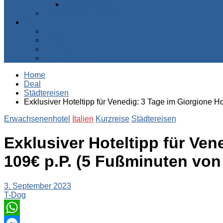
Zentralafrika
Australien & Ozeanien
Suchen & Buchen
Pauschalreisen
Flüge
Kreuzfahrten
Mietwagen
Home
Deal
Städtereisen
Exklusiver Hoteltipp für Venedig: 3 Tage im Giorgione H
Erwachsenenhotel
Italien
Kurzreise
Städtereisen
Exklusiver Hoteltipp für Ven
109€ p.P. (5 Fußminuten von
3. September 2023
T-Dog