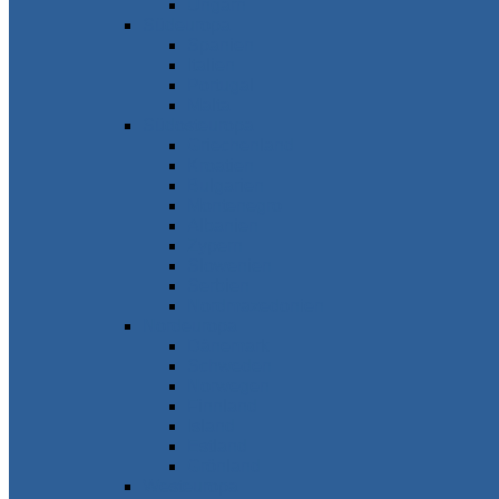
Ungarn
Südeuropa
Spanien
Italien
Portugal
Malta
Südosteuropa
Griechenland
Kroatien
Bulgarien
Montenegro
Albanien
Zypern
Slowenien
Serbien
Nordmazedonien
Nordeuropa
Dänemark
Schweden
Norwegen
Finnland
Island
Estland
Grönland
Westeuropa