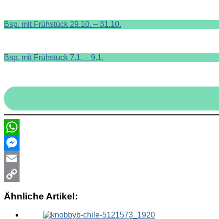
Bsp. mit Frühstück 29.10. – 31.10.
Bsp. mit Frühstück 7.1. – 9.1.
WhatsApp
Messenger
Email
Copy
Ähnliche Artikel:
Link