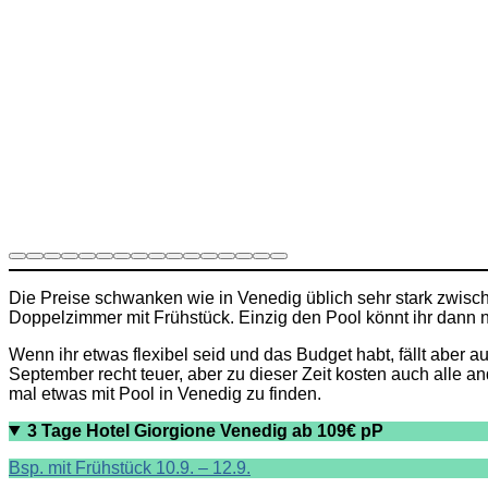
Die Preise schwanken wie in Venedig üblich sehr stark zwisc
Doppelzimmer mit Frühstück. Einzig den Pool könnt ihr dann na
Wenn ihr etwas flexibel seid und das Budget habt, fällt aber
September recht teuer, aber zu dieser Zeit kosten auch alle 
mal etwas mit Pool in Venedig zu finden.
3 Tage Hotel Giorgione Venedig ab 109€ pP
Bsp. mit Frühstück 10.9. – 12.9.