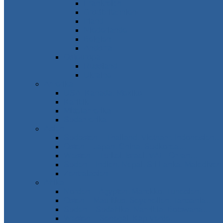
Frankreich
Großbritannien
Irland
Niederlande
Belgien
Andorra
Osteuropa
Russland
Ukraine
Amerika
USA, Kanada, Mexiko
Karibik
Mittelamerika
Südamerika
Asien
Südosten – Thailand, Vietnam, Indonesien…
Osten – Japan, China, Südkorea…
Westen – Türkei, Israel, VAE, Oman…
Süden – Indien, Nepal, Sri Lanka, Maledive
Zentralasien
Afrika
Norden – Ägypten, Marokko, Tunesien…
Osten – Mauritius, Seychellen, Tansania…
Süden – Südafrika, Namibia, Botswana…
Westen – Senegal, Kap Verde…