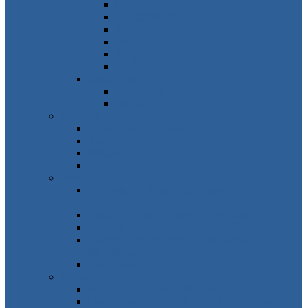
Frankreich
Großbritannien
Irland
Niederlande
Belgien
Andorra
Osteuropa
Russland
Ukraine
Amerika
USA, Kanada, Mexiko
Karibik
Mittelamerika
Südamerika
Asien
Südosten – Thailand, Vietnam,
Indonesien…
Osten – Japan, China, Südkorea…
Westen – Türkei, Israel, VAE, Oman…
Süden – Indien, Nepal, Sri Lanka,
Malediven…
Zentralasien
Afrika
Norden – Ägypten, Marokko, Tunesien…
Osten – Mauritius, Seychellen, Tansania…