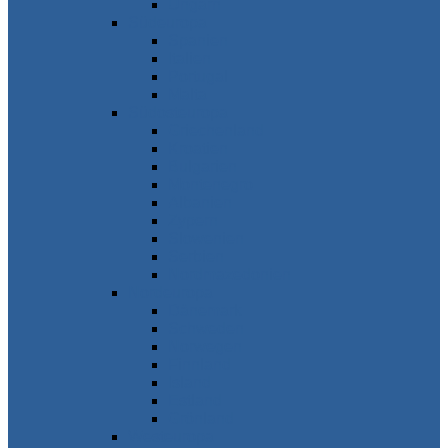
Ungarn
Südeuropa
Spanien
Italien
Portugal
Malta
Südosteuropa
Griechenland
Kroatien
Bulgarien
Montenegro
Albanien
Zypern
Slowenien
Serbien
Nordmazedonien
Nordeuropa
Dänemark
Schweden
Norwegen
Finnland
Island
Estland
Grönland
Westeuropa