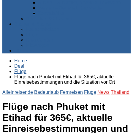
Süden – Südafrika, Namibia, Botswana…
Westen – Senegal, Kap Verde…
Zentralafrika
Australien & Ozeanien
Suchen & Buchen
Pauschalreisen
Flüge
Kreuzfahrten
Mietwagen
Über uns
Home
Deal
Flüge
Flüge nach Phuket mit Etihad für 365€, aktuelle
Einreisebestimmungen und die Situation vor Ort
Alleinreisende
Badeurlaub
Fernreisen
Flüge
News
Thailand
Flüge nach Phuket mit
Etihad für 365€, aktuelle
Einreisebestimmungen und