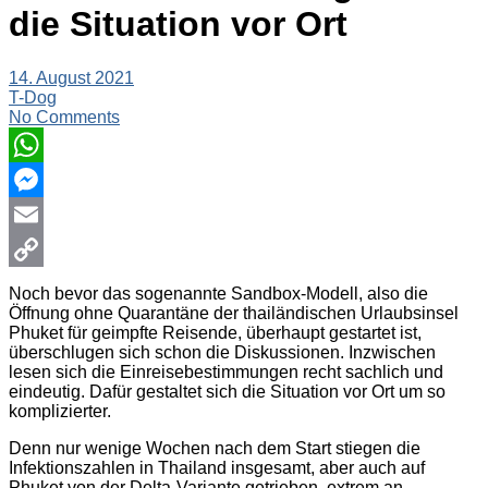
die Situation vor Ort
14. August 2021
T-Dog
No Comments
WhatsApp
Messenger
Email
Copy
Noch bevor das sogenannte Sandbox-Modell, also die
Öffnung ohne Quarantäne der thailändischen Urlaubsinsel
Link
Phuket für geimpfte Reisende, überhaupt gestartet ist,
überschlugen sich schon die Diskussionen. Inzwischen
lesen sich die Einreisebestimmungen recht sachlich und
eindeutig. Dafür gestaltet sich die Situation vor Ort um so
komplizierter.
Denn nur wenige Wochen nach dem Start stiegen die
Infektionszahlen in Thailand insgesamt, aber auch auf
Phuket von der Delta-Variante getrieben, extrem an.