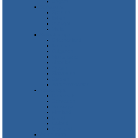
Ungarn
Südeuropa
Spanien
Italien
Portugal
Malta
Südosteuropa
Griechenland
Kroatien
Bulgarien
Montenegro
Albanien
Zypern
Slowenien
Serbien
Nordmazedonien
Nordeuropa
Dänemark
Schweden
Norwegen
Finnland
Island
Estland
Grönland
Westeuropa