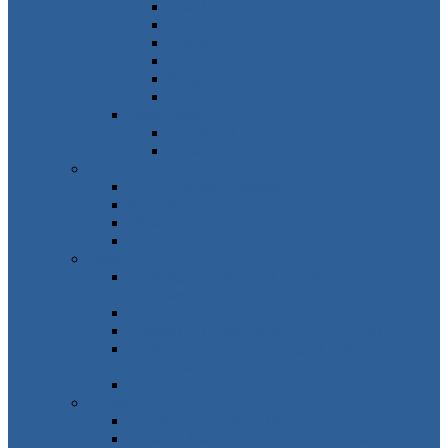
Frankreich
Großbritannien
Irland
Niederlande
Belgien
Andorra
Osteuropa
Russland
Ukraine
Amerika
USA, Kanada, Mexiko
Karibik
Mittelamerika
Südamerika
Asien
Südosten – Thailand, Vietnam,
Indonesien…
Osten – Japan, China, Südkorea…
Westen – Türkei, Israel, VAE, Oman…
Süden – Indien, Nepal, Sri Lanka,
Malediven…
Zentralasien
Afrika
Norden – Ägypten, Marokko, Tunesien…
Osten – Mauritius, Seychellen, Tansania…