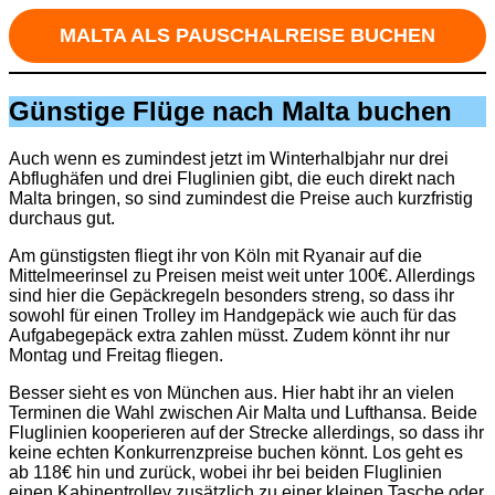
MALTA ALS PAUSCHALREISE BUCHEN
Günstige Flüge nach Malta buchen
Auch wenn es zumindest jetzt im Winterhalbjahr nur drei
Abflughäfen und drei Fluglinien gibt, die euch direkt nach
Malta bringen, so sind zumindest die Preise auch kurzfristig
durchaus gut.
Am günstigsten fliegt ihr von Köln mit Ryanair auf die
Mittelmeerinsel zu Preisen meist weit unter 100€. Allerdings
sind hier die Gepäckregeln besonders streng, so dass ihr
sowohl für einen Trolley im Handgepäck wie auch für das
Aufgabegepäck extra zahlen müsst. Zudem könnt ihr nur
Montag und Freitag fliegen.
Besser sieht es von München aus. Hier habt ihr an vielen
Terminen die Wahl zwischen Air Malta und Lufthansa. Beide
Fluglinien kooperieren auf der Strecke allerdings, so dass ihr
keine echten Konkurrenzpreise buchen könnt. Los geht es
ab 118€ hin und zurück, wobei ihr bei beiden Fluglinien
einen Kabinentrolley zusätzlich zu einer kleinen Tasche oder