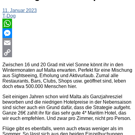
11. Januar 2023
T-Dog
WhatsApp
Messenger
Email
Copy
Zwischen 16 und 20 Grad mit viel Sonne könnt ihr in den
Wintermonaten auf Malta erwarten. Perfekt für eine Mischung
Link
aus Sightseeing, Erholung und Aktivurlaub. Zumal alle
Restaurants, Bars, Clubs, Shops usw. geöffnet sind, leben
doch etwa 500.000 Menschen hier.
Seit einigen Jahren schon wird Malta als Ganzjahresziel
beworben und die niedrigen Hotelpreise in der Nebensaison
sind sicher auch ein Grund dafür, dass die Strategie aufgeht.
Ganze 26€ zahlt ihr für das sehr gute 4* Maritim Hotel, das
wir euch empfehlen. Und zwar pro Zimmer, nicht pro Person.
Flüge gibt es ebenfalls, wenn auch etwas weniger als im
Sommer. So lässt sich aus den beiden Einzelbuchungen