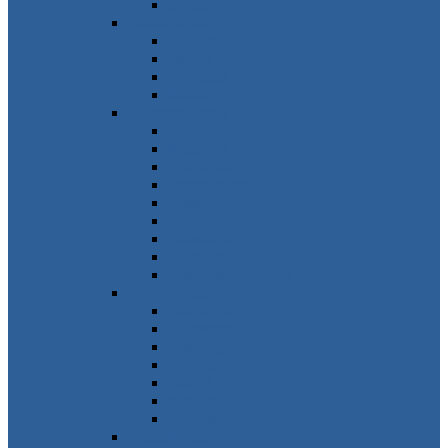
Ungarn
Südeuropa
Spanien
Italien
Portugal
Malta
Südosteuropa
Griechenland
Kroatien
Bulgarien
Montenegro
Albanien
Zypern
Slowenien
Serbien
Nordmazedonien
Nordeuropa
Dänemark
Schweden
Norwegen
Finnland
Island
Estland
Grönland
Westeuropa