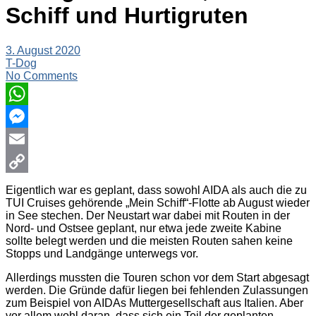
Schiff und Hurtigruten
3. August 2020
T-Dog
No Comments
WhatsApp
Messenger
Email
Copy
Eigentlich war es geplant, dass sowohl AIDA als auch die zu
TUI Cruises gehörende „Mein Schiff“-Flotte ab August wieder
Link
in See stechen. Der Neustart war dabei mit Routen in der
Nord- und Ostsee geplant, nur etwa jede zweite Kabine
sollte belegt werden und die meisten Routen sahen keine
Stopps und Landgänge unterwegs vor.
Allerdings mussten die Touren schon vor dem Start abgesagt
werden. Die Gründe dafür liegen bei fehlenden Zulassungen
zum Beispiel von AIDAs Muttergesellschaft aus Italien. Aber
vor allem wohl daran, dass sich ein Teil der geplanten