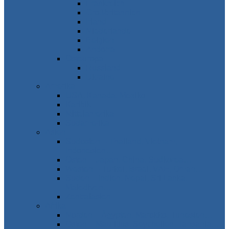
Frankreich
Großbritannien
Irland
Niederlande
Belgien
Andorra
Osteuropa
Russland
Ukraine
Amerika
USA, Kanada, Mexiko
Karibik
Mittelamerika
Südamerika
Asien
Südosten – Thailand, Vietnam,
Indonesien…
Osten – Japan, China, Südkorea…
Westen – Türkei, Israel, VAE, Oman…
Süden – Indien, Nepal, Sri Lanka,
Malediven…
Zentralasien
Afrika
Norden – Ägypten, Marokko, Tunesien…
Osten – Mauritius, Seychellen, Tansania…