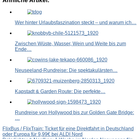
Ähnliche Artikel:
Link
Wer hinter Urlaubsfaszination steckt – und warum ich…
Zwischen Wüste, Wasser, Wein und Weite bis zum
Ende…
Neuseeland-Rundreise: Die spektakulärsten…
Kapstadt & Garden Route: Die perfekte…
Rundreise von Hollywood bis zur Golden Gate Bridge:
…
Beitragsnavigation
FlixBus / FlixTrain: Ticket für eine Direktfahrt in Deutschland
oder Europa für 9,99€ bei ALDI Nord