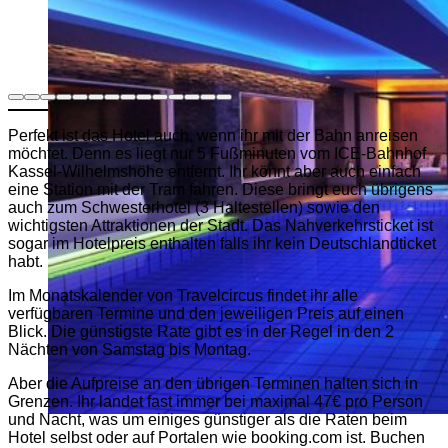
Perfekt ist das Hotel auch, wenn ihr mit der Bahn anreisen
möchtet. Denn es liegt nur 5 Fußminuten vom ICE-Bahnhof
Kassel-Wilhelmshöhe entfernt. Ihr könnt aber auch einfach
eine Station mit der Tram fahren. Diese bringt euch übrigens
auch zum Schwesterhotel (3 Haltestellen) sowie den
wichtigsten Attraktionen der Stadt. Das Nahverkehrsticket ist
sogar im Hotelpreis enthalten falls ihr kein Deutschlandticket
habt.
Im Monatskalender von Travelcircus findet ihr alle
verfügbaren Termine und den jeweiligen Preis auf einen
Blick. Die günstigste Rate gibt es in der Regel in den 2
Nächten von Samstag bis Montag.
Aber die Aufpreise an den übrigen Terminen halten sich in
Grenzen. Ihr landet fast immer bei maximal 47€ pro Person
und Nacht, was um einiges günstiger als die Raten beim
Hotel selbst oder auf Portalen wie booking.com ist. Buchen