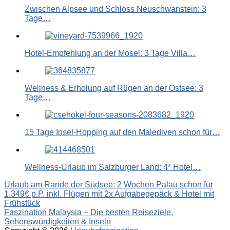
Zwischen Alpsee und Schloss Neuschwanstein: 3
Tage…
Hotel-Empfehlung an der Mosel: 3 Tage Villa…
Wellness & Erholung auf Rügen an der Ostsee: 3
Tage…
15 Tage Insel-Hopping auf den Malediven schon für…
Wellness-Urlaub im Salzburger Land: 4* Hotel…
Beitragsnavigation
Urlaub am Rande der Südsee: 2 Wochen Palau schon für
1.349€ p.P. inkl. Flügen mit 2x Aufgabegepäck & Hotel mit
Frühstück
Faszination Malaysia – Die besten Reiseziele,
Sehenswürdigkeiten & Inseln