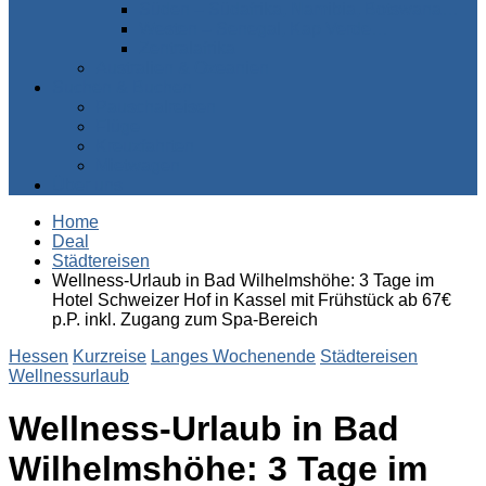
Süden – Südafrika, Namibia, Botswana…
Westen – Senegal, Kap Verde…
Zentralafrika
Australien & Ozeanien
Suchen & Buchen
Pauschalreisen
Flüge
Kreuzfahrten
Mietwagen
Über uns
Home
Deal
Städtereisen
Wellness-Urlaub in Bad Wilhelmshöhe: 3 Tage im
Hotel Schweizer Hof in Kassel mit Frühstück ab 67€
p.P. inkl. Zugang zum Spa-Bereich
Hessen
Kurzreise
Langes Wochenende
Städtereisen
Wellnessurlaub
Wellness-Urlaub in Bad
Wilhelmshöhe: 3 Tage im