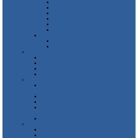
Frankreich
Großbritannien
Irland
Niederlande
Belgien
Andorra
Osteuropa
Russland
Ukraine
Amerika
USA, Kanada, Mexiko
Karibik
Mittelamerika
Südamerika
Asien
Südosten – Thailand, Vietnam,
Indonesien…
Osten – Japan, China, Südkorea…
Westen – Türkei, Israel, VAE, Oman…
Süden – Indien, Nepal, Sri Lanka,
Malediven…
Zentralasien
Afrika
Norden – Ägypten, Marokko, Tunesien…
Osten – Mauritius, Seychellen, Tansania…