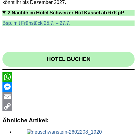
könnt ihr bis Dezember 2027.
2 Nächte im Hotel Schweizer Hof Kassel ab 67€ pP
Bsp. mit Frühstück 25.7. – 27.7.
HOTEL BUCHEN
WhatsApp
Messenger
Email
Copy
Ähnliche Artikel:
Link