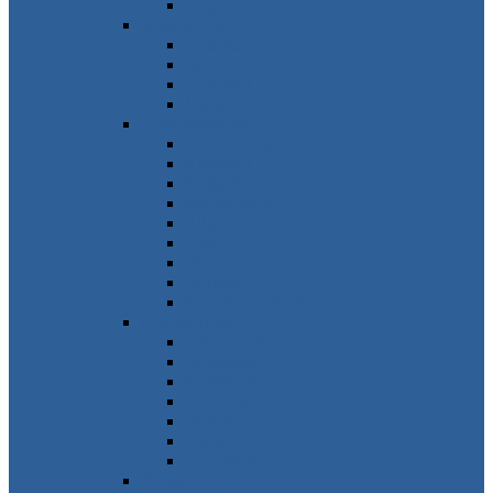
Ungarn
Südeuropa
Spanien
Italien
Portugal
Malta
Südosteuropa
Griechenland
Kroatien
Bulgarien
Montenegro
Albanien
Zypern
Slowenien
Serbien
Nordmazedonien
Nordeuropa
Dänemark
Schweden
Norwegen
Finnland
Island
Estland
Grönland
Westeuropa