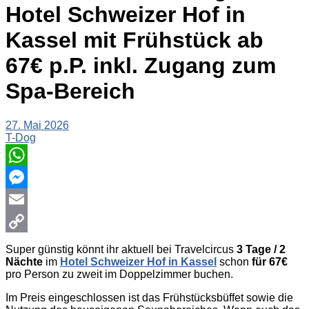
Hotel Schweizer Hof in
Kassel mit Frühstück ab
67€ p.P. inkl. Zugang zum
Spa-Bereich
27. Mai 2026
T-Dog
WhatsApp
Messenger
Email
Copy
Super günstig könnt ihr aktuell bei Travelcircus
3 Tage / 2
Nächte
im
Hotel Schweizer Hof in Kassel
schon
für 67€
Link
pro Person zu zweit im Doppelzimmer buchen.
Im Preis eingeschlossen ist das Frühstücksbüffet sowie die