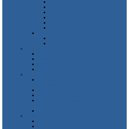
Frankreich
Großbritannien
Irland
Niederlande
Belgien
Andorra
Osteuropa
Russland
Ukraine
Amerika
USA, Kanada, Mexiko
Karibik
Mittelamerika
Südamerika
Asien
Südosten – Thailand, Vietnam,
Indonesien…
Osten – Japan, China, Südkorea…
Westen – Türkei, Israel, VAE, Oman…
Süden – Indien, Nepal, Sri Lanka,
Malediven…
Zentralasien
Afrika
Norden – Ägypten, Marokko, Tunesien…
Osten – Mauritius, Seychellen, Tansania…