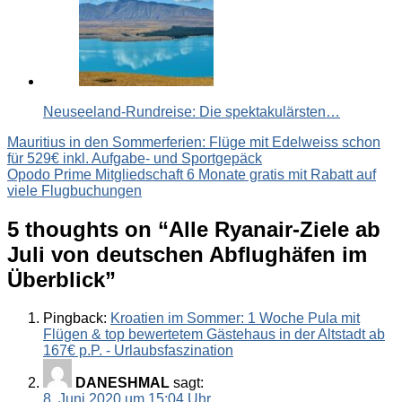
Neuseeland-Rundreise: Die spektakulärsten…
Beitragsnavigation
Mauritius in den Sommerferien: Flüge mit Edelweiss schon
für 529€ inkl. Aufgabe- und Sportgepäck
Opodo Prime Mitgliedschaft 6 Monate gratis mit Rabatt auf
viele Flugbuchungen
5 thoughts on “
Alle Ryanair-Ziele ab
Juli von deutschen Abflughäfen im
Überblick
”
Pingback:
Kroatien im Sommer: 1 Woche Pula mit
Flügen & top bewertetem Gästehaus in der Altstadt ab
167€ p.P. - Urlaubsfaszination
DANESHMAL
sagt:
8. Juni 2020 um 15:04 Uhr