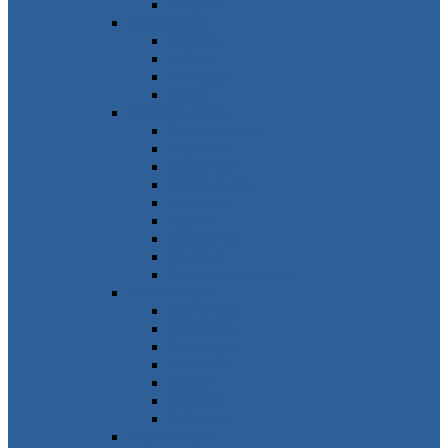
Ungarn
Südeuropa
Spanien
Italien
Portugal
Malta
Südosteuropa
Griechenland
Kroatien
Bulgarien
Montenegro
Albanien
Zypern
Slowenien
Serbien
Nordmazedonien
Nordeuropa
Dänemark
Schweden
Norwegen
Finnland
Island
Estland
Grönland
Westeuropa