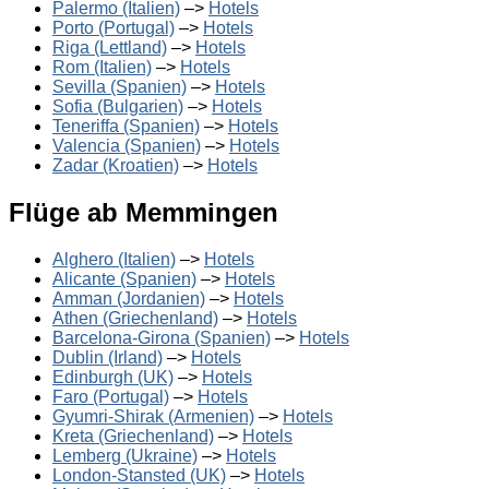
Palermo (Italien)
–>
Hotels
Porto (Portugal)
–>
Hotels
Riga (Lettland)
–>
Hotels
Rom (Italien)
–>
Hotels
Sevilla (Spanien)
–>
Hotels
Sofia (Bulgarien)
–>
Hotels
Teneriffa (Spanien)
–>
Hotels
Valencia (Spanien)
–>
Hotels
Zadar (Kroatien)
–>
Hotels
Flüge ab Memmingen
Alghero (Italien)
–>
Hotels
Alicante (Spanien)
–>
Hotels
Amman (Jordanien)
–>
Hotels
Athen (Griechenland)
–>
Hotels
Barcelona-Girona (Spanien)
–>
Hotels
Dublin (Irland)
–>
Hotels
Edinburgh (UK)
–>
Hotels
Faro (Portugal)
–>
Hotels
Gyumri-Shirak (Armenien)
–>
Hotels
Kreta (Griechenland)
–>
Hotels
Lemberg (Ukraine)
–>
Hotels
London-Stansted (UK)
–>
Hotels