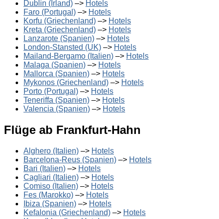
Dublin (Irland)
–>
Hotels
Faro (Portugal)
–>
Hotels
Korfu (Griechenland)
–>
Hotels
Kreta (Griechenland)
–>
Hotels
Lanzarote (Spanien)
–>
Hotels
London-Stansted (UK)
–>
Hotels
Mailand-Bergamo (Italien)
–>
Hotels
Malaga (Spanien)
–>
Hotels
Mallorca (Spanien)
–>
Hotels
Mykonos (Griechenland)
–>
Hotels
Porto (Portugal)
–>
Hotels
Teneriffa (Spanien)
–>
Hotels
Valencia (Spanien)
–>
Hotels
Flüge ab Frankfurt-Hahn
Alghero (Italien)
–>
Hotels
Barcelona-Reus (Spanien)
–>
Hotels
Bari (Italien)
–>
Hotels
Cagliari (Italien)
–>
Hotels
Comiso (Italien)
–>
Hotels
Fes (Marokko)
–>
Hotels
Ibiza (Spanien)
–>
Hotels
Kefalonia (Griechenland)
–>
Hotels