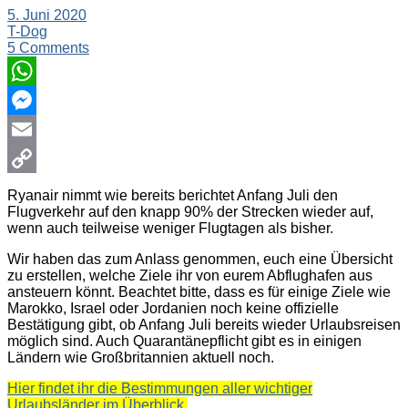
5. Juni 2020
T-Dog
5 Comments
WhatsApp
Messenger
Email
Copy
Ryanair nimmt wie bereits berichtet Anfang Juli den
Flugverkehr auf den knapp 90% der Strecken wieder auf,
Link
wenn auch teilweise weniger Flugtagen als bisher.
Wir haben das zum Anlass genommen, euch eine Übersicht
zu erstellen, welche Ziele ihr von eurem Abflughafen aus
ansteuern könnt. Beachtet bitte, dass es für einige Ziele wie
Marokko, Israel oder Jordanien noch keine offizielle
Bestätigung gibt, ob Anfang Juli bereits wieder Urlaubsreisen
möglich sind. Auch Quarantänepflicht gibt es in einigen
Ländern wie Großbritannien aktuell noch.
Hier findet ihr die Bestimmungen aller wichtiger
Urlaubsländer im Überblick.