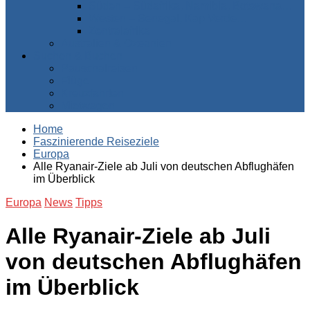
Süden – Südafrika, Namibia, Botswana…
Westen – Senegal, Kap Verde…
Zentralafrika
Australien & Ozeanien
Suchen & Buchen
Pauschalreisen
Flüge
Kreuzfahrten
Mietwagen
Home
Faszinierende Reiseziele
Europa
Alle Ryanair-Ziele ab Juli von deutschen Abflughäfen
im Überblick
Europa
News
Tipps
Alle Ryanair-Ziele ab Juli
von deutschen Abflughäfen
im Überblick