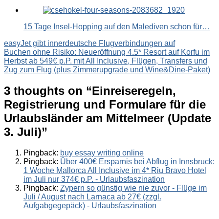
15 Tage Insel-Hopping auf den Malediven schon für…
Beitragsnavigation
easyJet gibt innerdeutsche Flugverbindungen auf
Buchen ohne Risiko: Neueröffnung 4.5* Resort auf Korfu im
Herbst ab 549€ p.P. mit All Inclusive, Flügen, Transfers und
Zug zum Flug (plus Zimmerupgrade und Wine&Dine-Paket)
3 thoughts on “
Einreiseregeln,
Registrierung und Formulare für die
Urlaubsländer am Mittelmeer (Update
3. Juli)
”
Pingback:
buy essay writing online
Pingback:
Über 400€ Ersparnis bei Abflug in Innsbruck:
1 Woche Mallorca All Inclusive im 4* Riu Bravo Hotel
im Juli nur 374€ p.P. - Urlaubsfaszination
Pingback:
Zypern so günstig wie nie zuvor - Flüge im
Juli / August nach Larnaca ab 27€ (zzgl.
Aufgabgegepäck) - Urlaubsfaszination