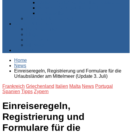
Süden – Südafrika, Namibia, Botswana…
Westen – Senegal, Kap Verde…
Zentralafrika
Australien & Ozeanien
Suchen & Buchen
Pauschalreisen
Flüge
Kreuzfahrten
Mietwagen
Über uns
Home
News
Einreiseregeln, Registrierung und Formulare für die
Urlaubsländer am Mittelmeer (Update 3. Juli)
Frankreich
Griechenland
Italien
Malta
News
Portugal
Spanien
Tipps
Zypern
Einreiseregeln,
Registrierung und
Formulare für die