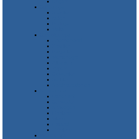
Ungarn
Südeuropa
Spanien
Italien
Portugal
Malta
Südosteuropa
Griechenland
Kroatien
Bulgarien
Montenegro
Albanien
Zypern
Slowenien
Serbien
Nordmazedonien
Nordeuropa
Dänemark
Schweden
Norwegen
Finnland
Island
Estland
Grönland
Westeuropa