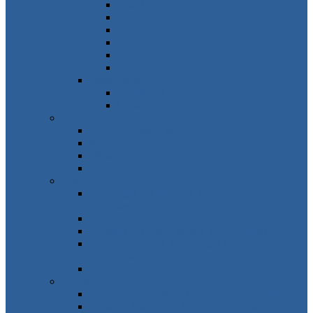
Frankreich
Großbritannien
Irland
Niederlande
Belgien
Andorra
Osteuropa
Russland
Ukraine
Amerika
USA, Kanada, Mexiko
Karibik
Mittelamerika
Südamerika
Asien
Südosten – Thailand, Vietnam,
Indonesien…
Osten – Japan, China, Südkorea…
Westen – Türkei, Israel, VAE, Oman…
Süden – Indien, Nepal, Sri Lanka,
Malediven…
Zentralasien
Afrika
Norden – Ägypten, Marokko, Tunesien…
Osten – Mauritius, Seychellen, Tansania…