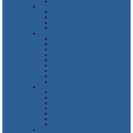
Ungarn
Südeuropa
Spanien
Italien
Portugal
Malta
Südosteuropa
Griechenland
Kroatien
Bulgarien
Montenegro
Albanien
Zypern
Slowenien
Serbien
Nordmazedonien
Nordeuropa
Dänemark
Schweden
Norwegen
Finnland
Island
Estland
Grönland
Westeuropa