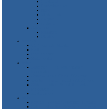
Frankreich
Großbritannien
Irland
Niederlande
Belgien
Andorra
Osteuropa
Russland
Ukraine
Amerika
USA, Kanada, Mexiko
Karibik
Mittelamerika
Südamerika
Asien
Südosten – Thailand, Vietnam,
Indonesien…
Osten – Japan, China, Südkorea…
Westen – Türkei, Israel, VAE, Oman…
Süden – Indien, Nepal, Sri Lanka,
Malediven…
Zentralasien
Afrika
Norden – Ägypten, Marokko, Tunesien…
Osten – Mauritius, Seychellen, Tansania…