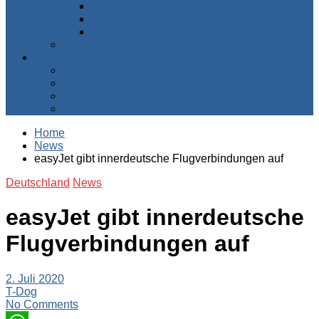
Süden – Südafrika, Namibia, Botswana…
Westen – Senegal, Kap Verde…
Zentralafrika
Australien & Ozeanien
Suchen & Buchen
Pauschalreisen
Flüge
Kreuzfahrten
Mietwagen
Home
News
easyJet gibt innerdeutsche Flugverbindungen auf
Deutschland
News
easyJet gibt innerdeutsche
Flugverbindungen auf
2. Juli 2020
T-Dog
No Comments