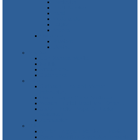
Frankreich
Großbritannien
Irland
Niederlande
Belgien
Andorra
Osteuropa
Russland
Ukraine
Amerika
USA, Kanada, Mexiko
Karibik
Mittelamerika
Südamerika
Asien
Südosten – Thailand, Vietnam,
Indonesien…
Osten – Japan, China, Südkorea…
Westen – Türkei, Israel, VAE, Oman…
Süden – Indien, Nepal, Sri Lanka,
Malediven…
Zentralasien
Afrika
Norden – Ägypten, Marokko, Tunesien…
Osten – Mauritius, Seychellen, Tansania…