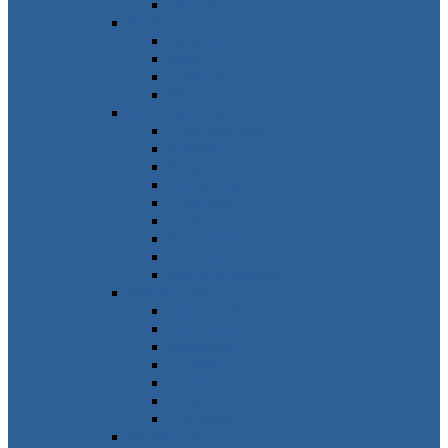
Ungarn
Südeuropa
Spanien
Italien
Portugal
Malta
Südosteuropa
Griechenland
Kroatien
Bulgarien
Montenegro
Albanien
Zypern
Slowenien
Serbien
Nordmazedonien
Nordeuropa
Dänemark
Schweden
Norwegen
Finnland
Island
Estland
Grönland
Westeuropa