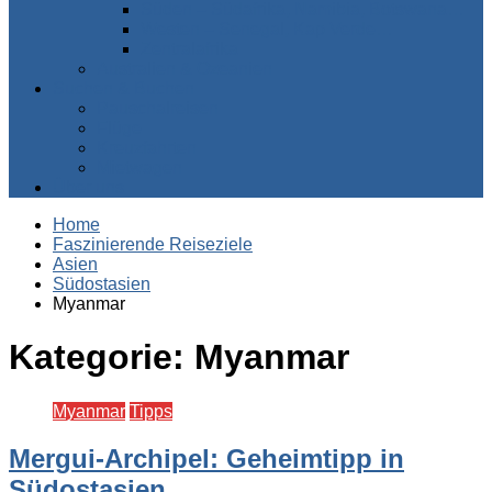
Süden – Südafrika, Namibia, Botswana…
Westen – Senegal, Kap Verde…
Zentralafrika
Australien & Ozeanien
Suchen & Buchen
Pauschalreisen
Flüge
Kreuzfahrten
Mietwagen
Über uns
Home
Faszinierende Reiseziele
Asien
Südostasien
Myanmar
Kategorie:
Myanmar
Myanmar
Tipps
Mergui-Archipel: Geheimtipp in
Südostasien