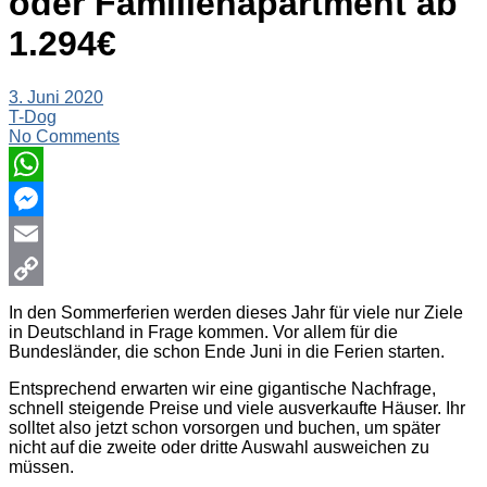
oder Familienapartment ab
1.294€
3. Juni 2020
T-Dog
No Comments
WhatsApp
Messenger
Email
Copy
In den Sommerferien werden dieses Jahr für viele nur Ziele
in Deutschland in Frage kommen. Vor allem für die
Link
Bundesländer, die schon Ende Juni in die Ferien starten.
Entsprechend erwarten wir eine gigantische Nachfrage,
schnell steigende Preise und viele ausverkaufte Häuser. Ihr
solltet also jetzt schon vorsorgen und buchen, um später
nicht auf die zweite oder dritte Auswahl ausweichen zu
müssen.