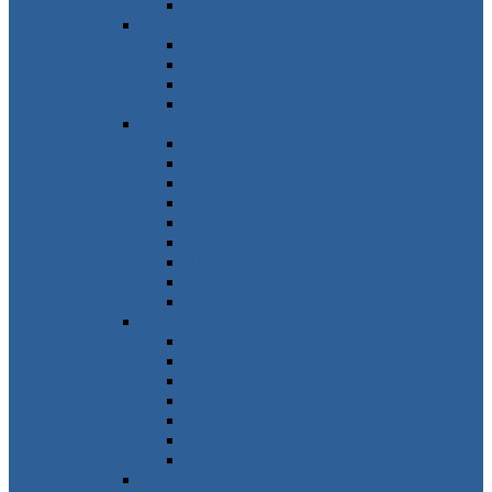
Ungarn
Südeuropa
Spanien
Italien
Portugal
Malta
Südosteuropa
Griechenland
Kroatien
Bulgarien
Montenegro
Albanien
Zypern
Slowenien
Serbien
Nordmazedonien
Nordeuropa
Dänemark
Schweden
Norwegen
Finnland
Island
Estland
Grönland
Westeuropa