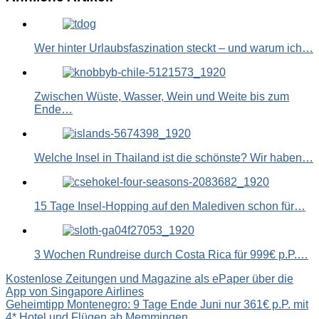
Link
Wer hinter Urlaubsfaszination steckt – und warum ich…
Zwischen Wüste, Wasser, Wein und Weite bis zum
Ende…
Welche Insel in Thailand ist die schönste? Wir haben…
15 Tage Insel-Hopping auf den Malediven schon für…
3 Wochen Rundreise durch Costa Rica für 999€ p.P.…
Beitragsnavigation
Kostenlose Zeitungen und Magazine als ePaper über die
App von Singapore Airlines
Geheimtipp Montenegro: 9 Tage Ende Juni nur 361€ p.P. mit
4* Hotel und Flügen ab Memmingen