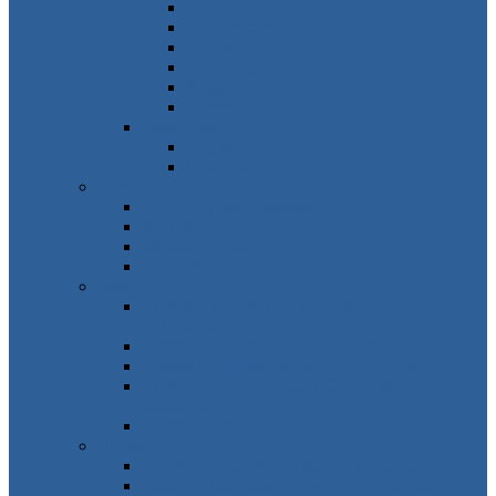
Frankreich
Großbritannien
Irland
Niederlande
Belgien
Andorra
Osteuropa
Russland
Ukraine
Amerika
USA, Kanada, Mexiko
Karibik
Mittelamerika
Südamerika
Asien
Südosten – Thailand, Vietnam,
Indonesien…
Osten – Japan, China, Südkorea…
Westen – Türkei, Israel, VAE, Oman…
Süden – Indien, Nepal, Sri Lanka,
Malediven…
Zentralasien
Afrika
Norden – Ägypten, Marokko, Tunesien…
Osten – Mauritius, Seychellen, Tansania…