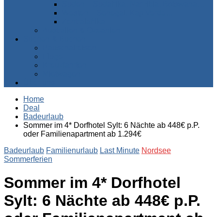
Süden – Südafrika, Namibia, Botswana…
Westen – Senegal, Kap Verde…
Zentralafrika
Australien & Ozeanien
Suchen & Buchen
Pauschalreisen
Flüge
Kreuzfahrten
Mietwagen
Über uns
Home
Deal
Badeurlaub
Sommer im 4* Dorfhotel Sylt: 6 Nächte ab 448€ p.P.
oder Familienapartment ab 1.294€
Badeurlaub
Familienurlaub
Last Minute
Nordsee
Sommerferien
Sommer im 4* Dorfhotel
Sylt: 6 Nächte ab 448€ p.P.