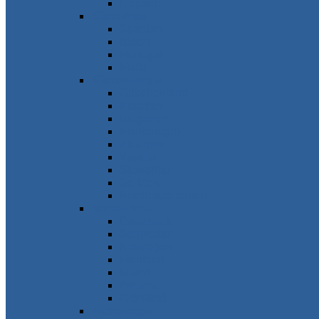
Ungarn
Südeuropa
Spanien
Italien
Portugal
Malta
Südosteuropa
Griechenland
Kroatien
Bulgarien
Montenegro
Albanien
Zypern
Slowenien
Serbien
Nordmazedonien
Nordeuropa
Dänemark
Schweden
Norwegen
Finnland
Island
Estland
Grönland
Westeuropa