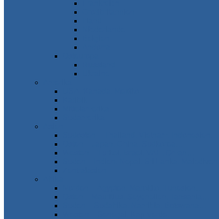
Frankreich
Großbritannien
Irland
Niederlande
Belgien
Andorra
Osteuropa
Russland
Ukraine
Amerika
USA, Kanada, Mexiko
Karibik
Mittelamerika
Südamerika
Asien
Südosten – Thailand, Vietnam, Indonesien…
Osten – Japan, China, Südkorea…
Westen – Türkei, Israel, VAE, Oman…
Süden – Indien, Nepal, Sri Lanka, Maledive
Zentralasien
Afrika
Norden – Ägypten, Marokko, Tunesien…
Osten – Mauritius, Seychellen, Tansania…
Süden – Südafrika, Namibia, Botswana…
Westen – Senegal, Kap Verde…