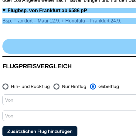
oder Los Angeles weiter nach Hawaii bringen und nur den Sta
Flugbsp. von Frankfurt ab 658€ pP
Bsp. Frankfurt – Maui 12.9. + Honolulu – Frankfurt 24.9.
FLUGPREISVERGLEICH