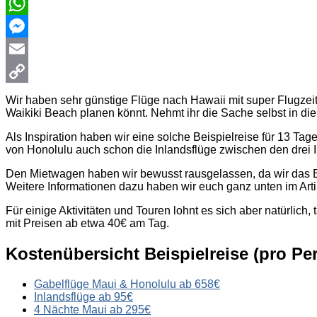
WhatsApp
Messenger
Email
Copy
Wir haben sehr günstige Flüge nach Hawaii mit super Flugzeit
Waikiki Beach planen könnt. Nehmt ihr die Sache selbst in die 
Link
Als Inspiration haben wir eine solche Beispielreise für 13 Ta
von Honolulu auch schon die Inlandsflüge zwischen den drei 
Den Mietwagen haben wir bewusst rausgelassen, da wir das Bus
Weitere Informationen dazu haben wir euch ganz unten im Ar
Für einige Aktivitäten und Touren lohnt es sich aber natürlic
mit Preisen ab etwa 40€ am Tag.
Kostenübersicht Beispielreise (pro Pe
Gabelflüge Maui & Honolulu ab 658€
Inlandsflüge ab 95€
4 Nächte Maui ab 295€