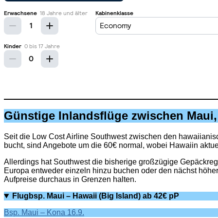
Günstige Inlandsflüge zwischen Maui,
Seit die Low Cost Airline Southwest zwischen den hawaiianisch
bucht, sind Angebote um die 60€ normal, wobei Hawaiin aktuell
Allerdings hat Southwest die bisherige großzügige Gepäckrege
Europa entweder einzeln hinzu buchen oder den nächst höher
Aufpreise durchaus in Grenzen halten.
Flugbsp. Maui – Hawaii (Big Island) ab 42€ pP
Bsp. Maui – Kona 16.9.