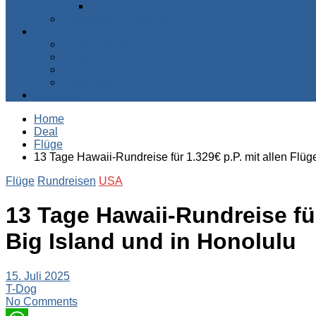
Zentralafrika
Australien & Ozeanien
Suchen & Buchen
Pauschalreisen
Flüge
Kreuzfahrten
Mietwagen
Über uns
Home
Deal
Flüge
13 Tage Hawaii-Rundreise für 1.329€ p.P. mit allen Flüg
Flüge
Rundreisen
USA
13 Tage Hawaii-Rundreise für
Big Island und in Honolulu
15. Juli 2025
T-Dog
No Comments