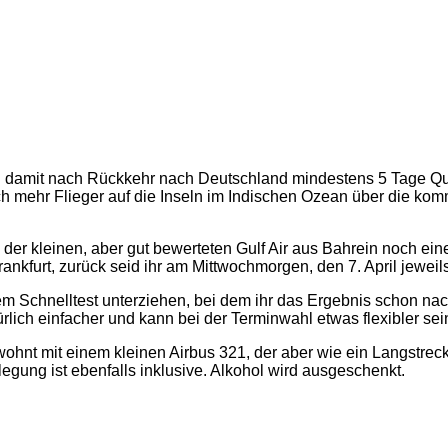
 damit nach Rückkehr nach Deutschland mindestens 5 Tage Quara
h mehr Flieger auf die Inseln im Indischen Ozean über die kom
 der kleinen, aber gut bewerteten Gulf Air aus Bahrein noch ei
nkfurt, zurück seid ihr am Mittwochmorgen, den 7. April jewei
m Schnelltest unterziehen, bei dem ihr das Ergebnis schon na
lich einfacher und kann bei der Terminwahl etwas flexibler sein
gewohnt mit einem kleinen Airbus 321, der aber wie ein Langstr
egung ist ebenfalls inklusive. Alkohol wird ausgeschenkt.