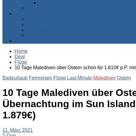
Zentralafrika
Australien & Ozeanien
Suchen & Buchen
Pauschalreisen
Flüge
Kreuzfahrten
Mietwagen
Über uns
Home
Deal
Flüge
10 Tage Malediven über Ostern schon für 1.610€ p.P. mit
Badeurlaub
Fernreisen
Flüge
Last Minute
Malediven
Ostern
10 Tage Malediven über Oster
Übernachtung im Sun Island 
1.879€)
11. März 2021
T-Dog