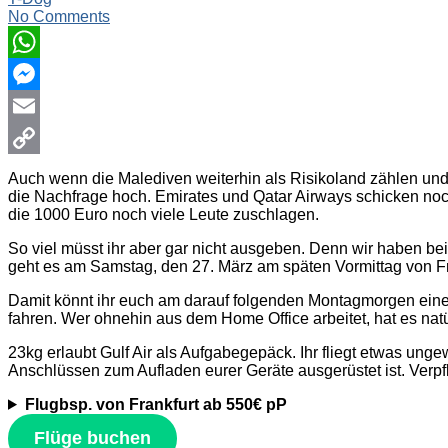
No Comments
WhatsApp
Messenger
Email
Copy
Auch wenn die Malediven weiterhin als Risikoland zählen und
die Nachfrage hoch. Emirates und Qatar Airways schicken noc
Link
die 1000 Euro noch viele Leute zuschlagen.
So viel müsst ihr aber gar nicht ausgeben. Denn wir haben bei
geht es am Samstag, den 27. März am späten Vormittag von Fra
Damit könnt ihr euch am darauf folgenden Montagmorgen eine
fahren. Wer ohnehin aus dem Home Office arbeitet, hat es natür
23kg erlaubt Gulf Air als Aufgabegepäck. Ihr fliegt etwas un
Anschlüssen zum Aufladen eurer Geräte ausgerüstet ist. Verpfl
Flugbsp. von Frankfurt ab 550€ pP
Flüge buchen