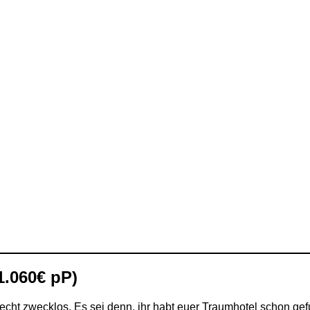
1.060€ pP)
recht zwecklos. Es sei denn, ihr habt euer Traumhotel schon ge