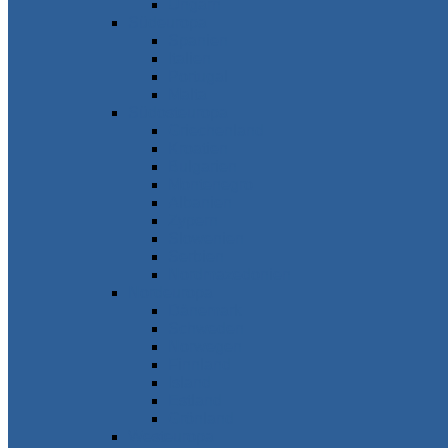
Ungarn
Südeuropa
Spanien
Italien
Portugal
Malta
Südosteuropa
Griechenland
Kroatien
Bulgarien
Montenegro
Albanien
Zypern
Slowenien
Serbien
Nordmazedonien
Nordeuropa
Dänemark
Schweden
Norwegen
Finnland
Island
Estland
Grönland
Westeuropa