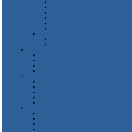
Frankreich
Großbritannien
Irland
Niederlande
Belgien
Andorra
Osteuropa
Russland
Ukraine
Amerika
USA, Kanada, Mexiko
Karibik
Mittelamerika
Südamerika
Asien
Südosten – Thailand, Vietnam, Indonesien…
Osten – Japan, China, Südkorea…
Westen – Türkei, Israel, VAE, Oman…
Süden – Indien, Nepal, Sri Lanka, Maledive
Zentralasien
Afrika
Norden – Ägypten, Marokko, Tunesien…
Osten – Mauritius, Seychellen, Tansania…
Süden – Südafrika, Namibia, Botswana…
Westen – Senegal, Kap Verde…