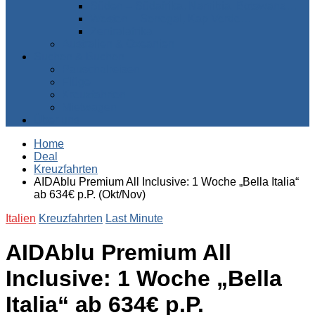
Süden – Südafrika, Namibia, Botswana…
Westen – Senegal, Kap Verde…
Zentralafrika
Australien & Ozeanien
Suchen & Buchen
Pauschalreisen
Flüge
Kreuzfahrten
Mietwagen
Über uns
Home
Deal
Kreuzfahrten
AIDAblu Premium All Inclusive: 1 Woche „Bella Italia“
ab 634€ p.P. (Okt/Nov)
Italien
Kreuzfahrten
Last Minute
AIDAblu Premium All
Inclusive: 1 Woche „Bella
Italia“ ab 634€ p.P.