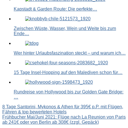
Kapstadt & Garden Route: Die perfekte…
Zwischen Wüste, Wasser, Wein und Weite bis zum
Ende…
Wer hinter Urlaubsfaszination steckt – und warum ich…
15 Tage Insel-Hopping auf den Malediven schon für…
Rundreise von Hollywood bis zur Golden Gate Bridge:
…
Beitragsnavigation
8 Tage Santorini, Mykonos & Athen für 395€ p.P. mit Flügen,
Fähren & top bewerteten Hotels
Frühbucher Mai/Juni 2021: Flüge nach La Reunion von Paris
ab 241€ oder von Berlin ab 308€ (zzgl. Gepäck)