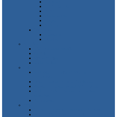
Frankreich
Großbritannien
Irland
Niederlande
Belgien
Andorra
Osteuropa
Russland
Ukraine
Amerika
USA, Kanada, Mexiko
Karibik
Mittelamerika
Südamerika
Asien
Südosten – Thailand, Vietnam,
Indonesien…
Osten – Japan, China, Südkorea…
Westen – Türkei, Israel, VAE, Oman…
Süden – Indien, Nepal, Sri Lanka,
Malediven…
Zentralasien
Afrika
Norden – Ägypten, Marokko, Tunesien…
Osten – Mauritius, Seychellen, Tansania…