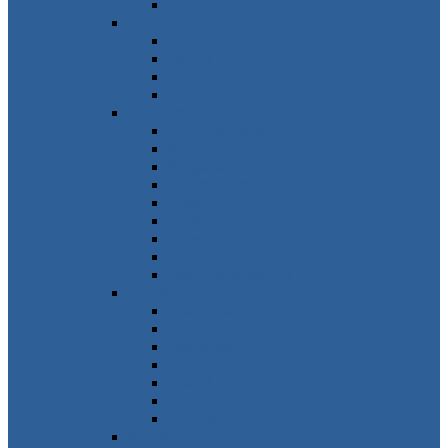
Ungarn
Südeuropa
Spanien
Italien
Portugal
Malta
Südosteuropa
Griechenland
Kroatien
Bulgarien
Montenegro
Albanien
Zypern
Slowenien
Serbien
Nordmazedonien
Nordeuropa
Dänemark
Schweden
Norwegen
Finnland
Island
Estland
Grönland
Westeuropa