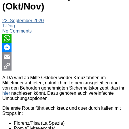
(Okt/Nov)
22. September 2020
T-Dog
No Comments
WhatsApp
Messenger
Email
Copy
AIDA wird ab Mitte Oktober wieder Kreuzfahrten im
Mittelmeer anbieten, natürlich mit einem ausgefeilten und
Link
von den Behörden genehmigten Sicherheitskonzept, das ihr
hier
nachlesen könnt. Dazu gehören auch vereinfachte
Umbuchungsoptionen.
Die erste Route führt euch kreuz und quer durch Italien mit
Stopps in:
Florenz/Pisa (La Spezia)
Rom (Civitavecchia)