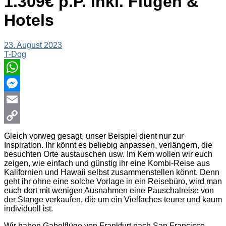
1.309€ p.P. inkl. Flügen &
Hotels
23. August 2023
T-Dog
WhatsApp
Messenger
Email
Copy
Gleich vorweg gesagt, unser Beispiel dient nur zur
Inspiration. Ihr könnt es beliebig anpassen, verlängern, die
Link
besuchten Orte austauschen usw. Im Kern wollen wir euch
zeigen, wie einfach und günstig ihr eine Kombi-Reise aus
Kalifornien und Hawaii selbst zusammenstellen könnt. Denn
geht ihr ohne eine solche Vorlage in ein Reisebüro, wird man
euch dort mit wenigen Ausnahmen eine Pauschalreise von
der Stange verkaufen, die um ein Vielfaches teurer und kaum
individuell ist.
Wir haben Gabelflüge von Frankfurt nach San Francisco