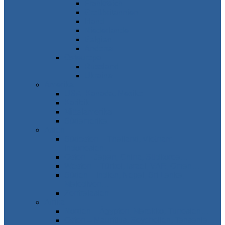
Frankreich
Großbritannien
Irland
Niederlande
Belgien
Andorra
Osteuropa
Russland
Ukraine
Amerika
USA, Kanada, Mexiko
Karibik
Mittelamerika
Südamerika
Asien
Südosten – Thailand, Vietnam,
Indonesien…
Osten – Japan, China, Südkorea…
Westen – Türkei, Israel, VAE, Oman…
Süden – Indien, Nepal, Sri Lanka,
Malediven…
Zentralasien
Afrika
Norden – Ägypten, Marokko, Tunesien…
Osten – Mauritius, Seychellen, Tansania…