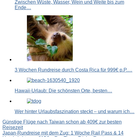
Zwischen Wüste, Wasser, Wein und Weite bis zum
Ende…
3 Wochen Rundreise durch Costa Rica für 999€ p.P.…
Hawaii-Urlaub: Die schönsten Orte, besten…
Wer hinter Urlaubsfaszination steckt – und warum ich…
Beitragsnavigation
Günstige Flüge nach Taiwan schon ab 409€ zur besten
Reisezeit
Japan-Rundreise mit dem Zug: 1 Woche Rail Pass & 14