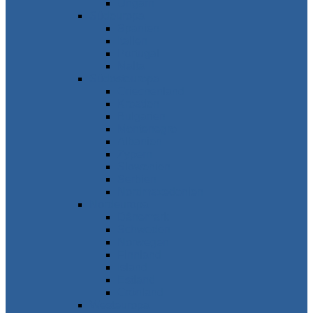
Ungarn
Südeuropa
Spanien
Italien
Portugal
Malta
Südosteuropa
Griechenland
Kroatien
Bulgarien
Montenegro
Albanien
Zypern
Slowenien
Serbien
Nordmazedonien
Nordeuropa
Dänemark
Schweden
Norwegen
Finnland
Island
Estland
Grönland
Westeuropa