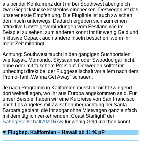
als bei der Konkurrenz dürft ihr bei Southwest aber gleich
zwei Gepäckstücke kostenlos einchecken. Deswegen ist das
unserer erste Empfehlung. Die Fluglinie ist auch zwischen
den Inseln unterwegs. Dadurch ergeben sich zum einen
attraktive Umsteigeverbindungen vom Festland wie im
Beispiel zu sehen, zum anderen könnt ihr für wenig Geld und
inklusive Gepäck auch andere Inseln besuchen, wenn ihr
mehr Zeit mitbringt.
Achtung: Southwest taucht in den gängigen Suchportalen
wie Kayak, Momondo, Skyscanner oder Swoodoo gar nicht,
ohne oder mit falschem Preis auf. Deswegen solltet ihr
unbedingt direkt bei der Fluggesellschaft vor allem nach dem
Promo-Tarif „Wanna Get Away“ schauen.
Je nach Programm in Kalifornien müsst ihr nicht zwingend
dort weiterfliegen, wo ihr aus Europa angekommen seid. Für
unser Beispiel haben wir eine Kurzreise von San Francisco
nach Los Angeles mit Zwischenübernachtung bei Santa
Barbara geplant, die ihr sogar ohne Mietwagen ganz einfach
mit dem täglich verkehrenden „Coast Starlight“ der
Bahngesellschaft AMTRAK
für wenig Geld machen könnt.
Flugbsp. Kalifornien – Hawaii ab 114€ pP