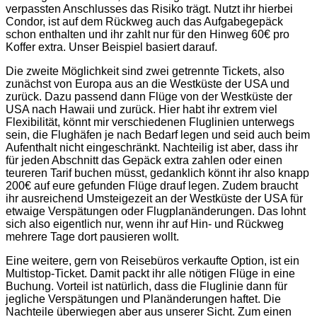
verpassten Anschlusses das Risiko trägt. Nutzt ihr hierbei
Condor, ist auf dem Rückweg auch das Aufgabegepäck
schon enthalten und ihr zahlt nur für den Hinweg 60€ pro
Koffer extra. Unser Beispiel basiert darauf.
Die zweite Möglichkeit sind zwei getrennte Tickets, also
zunächst von Europa aus an die Westküste der USA und
zurück. Dazu passend dann Flüge von der Westküste der
USA nach Hawaii und zurück. Hier habt ihr extrem viel
Flexibilität, könnt mir verschiedenen Fluglinien unterwegs
sein, die Flughäfen je nach Bedarf legen und seid auch beim
Aufenthalt nicht eingeschränkt. Nachteilig ist aber, dass ihr
für jeden Abschnitt das Gepäck extra zahlen oder einen
teureren Tarif buchen müsst, gedanklich könnt ihr also knapp
200€ auf eure gefunden Flüge drauf legen. Zudem braucht
ihr ausreichend Umsteigezeit an der Westküste der USA für
etwaige Verspätungen oder Flugplanänderungen. Das lohnt
sich also eigentlich nur, wenn ihr auf Hin- und Rückweg
mehrere Tage dort pausieren wollt.
Eine weitere, gern von Reisebüros verkaufte Option, ist ein
Multistop-Ticket. Damit packt ihr alle nötigen Flüge in eine
Buchung. Vorteil ist natürlich, dass die Fluglinie dann für
jegliche Verspätungen und Planänderungen haftet. Die
Nachteile überwiegen aber aus unserer Sicht. Zum einen