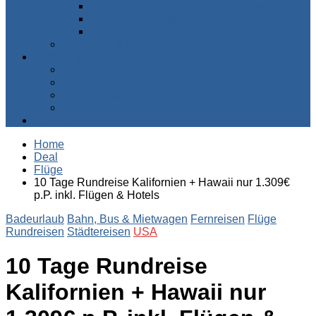
Süden – Südafrika, Namibia, Botswana…
Westen – Senegal, Kap Verde…
Zentralafrika
Australien & Ozeanien
Suchen & Buchen
Pauschalreisen
Flüge
Kreuzfahrten
Mietwagen
Über uns
Home
Deal
Flüge
10 Tage Rundreise Kalifornien + Hawaii nur 1.309€
p.P. inkl. Flügen & Hotels
Badeurlaub
Bahn, Bus & Mietwagen
Fernreisen
Flüge
Rundreisen
Städtereisen
USA
10 Tage Rundreise
Kalifornien + Hawaii nur