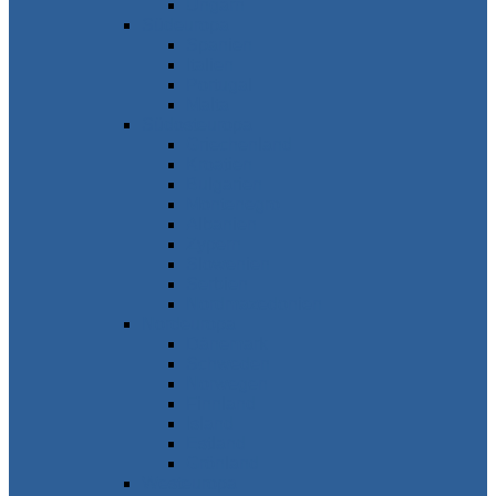
Ungarn
Südeuropa
Spanien
Italien
Portugal
Malta
Südosteuropa
Griechenland
Kroatien
Bulgarien
Montenegro
Albanien
Zypern
Slowenien
Serbien
Nordmazedonien
Nordeuropa
Dänemark
Schweden
Norwegen
Finnland
Island
Estland
Grönland
Westeuropa