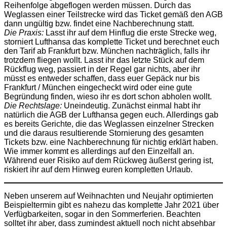
Reihenfolge abgeflogen werden müssen. Durch das
Weglassen einer Teilstrecke wird das Ticket gemäß den AGB
dann ungültig bzw. findet eine Nachberechnung statt.
Die Praxis:
Lasst ihr auf dem Hinflug die erste Strecke weg,
storniert Lufthansa das komplette Ticket und berechnet euch
den Tarif ab Frankfurt bzw. München nachträglich, falls ihr
trotzdem fliegen wollt. Lasst ihr das letzte Stück auf dem
Rückflug weg, passiert in der Regel gar nichts, aber ihr
müsst es entweder schaffen, dass euer Gepäck nur bis
Frankfurt / München eingecheckt wird oder eine gute
Begründung finden, wieso ihr es dort schon abholen wollt.
Die Rechtslage:
Uneindeutig. Zunächst einmal habt ihr
natürlich die AGB der Lufthansa gegen euch. Allerdings gab
es bereits Gerichte, die das Weglassen einzelner Strecken
und die daraus resultierende Stornierung des gesamten
Tickets bzw. eine Nachberechnung für nichtig erklärt haben.
Wie immer kommt es allerdings auf den Einzelfall an.
Während euer Risiko auf dem Rückweg äußerst gering ist,
riskiert ihr auf dem Hinweg euren kompletten Urlaub.
Neben unserem auf Weihnachten und Neujahr optimierten
Beispieltermin gibt es nahezu das komplette Jahr 2021 über
Verfügbarkeiten, sogar in den Sommerferien. Beachten
solltet ihr aber, dass zumindest aktuell noch nicht absehbar