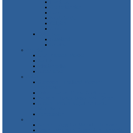
Frankreich
Großbritannien
Irland
Niederlande
Belgien
Andorra
Osteuropa
Russland
Ukraine
Amerika
USA, Kanada, Mexiko
Karibik
Mittelamerika
Südamerika
Asien
Südosten – Thailand, Vietnam,
Indonesien…
Osten – Japan, China, Südkorea…
Westen – Türkei, Israel, VAE, Oman…
Süden – Indien, Nepal, Sri Lanka,
Malediven…
Zentralasien
Afrika
Norden – Ägypten, Marokko, Tunesien…
Osten – Mauritius, Seychellen, Tansania…