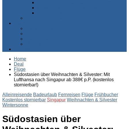
Süden – Südafrika, Namibia, Botswana…
Westen – Senegal, Kap Verde…
Zentralafrika
Australien & Ozeanien
Suchen & Buchen
Pauschalreisen
Flüge
Kreuzfahrten
Mietwagen
Über uns
Home
Deal
Flüge
Südostasien über Weihnachten & Silvester: Mit
Lufthansa nach Singapur ab 388€ p.P. (kostenlos
stornierbar!)
Alleinreisende
Badeurlaub
Fernreisen
Flüge
Frühbucher
Kostenlos stornierbar
Singapur
Weihnachten & Silvester
Wintersonne
Südostasien über