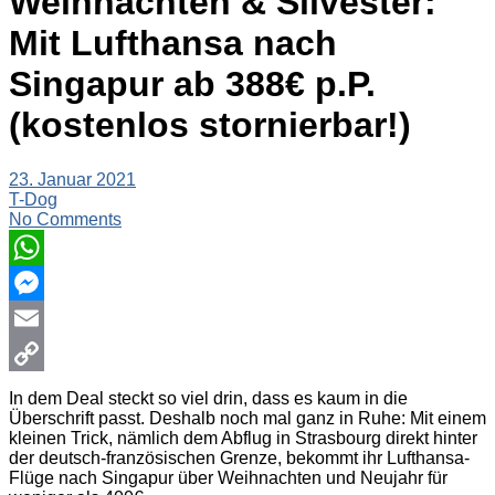
Weihnachten & Silvester:
Mit Lufthansa nach
Singapur ab 388€ p.P.
(kostenlos stornierbar!)
23. Januar 2021
T-Dog
No Comments
WhatsApp
Messenger
Email
Copy
In dem Deal steckt so viel drin, dass es kaum in die
Überschrift passt. Deshalb noch mal ganz in Ruhe: Mit einem
Link
kleinen Trick, nämlich dem Abflug in Strasbourg direkt hinter
der deutsch-französischen Grenze, bekommt ihr Lufthansa-
Flüge nach Singapur über Weihnachten und Neujahr für