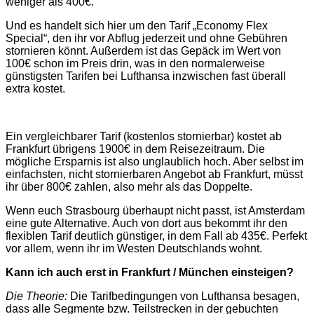
weniger als 400€.
Und es handelt sich hier um den Tarif „Economy Flex
Special“, den ihr vor Abflug jederzeit und ohne Gebühren
stornieren könnt. Außerdem ist das Gepäck im Wert von
100€ schon im Preis drin, was in den normalerweise
günstigsten Tarifen bei Lufthansa inzwischen fast überall
extra kostet.
Ein vergleichbarer Tarif (kostenlos stornierbar) kostet ab
Frankfurt übrigens 1900€ in dem Reisezeitraum. Die
mögliche Ersparnis ist also unglaublich hoch. Aber selbst im
einfachsten, nicht stornierbaren Angebot ab Frankfurt, müsst
ihr über 800€ zahlen, also mehr als das Doppelte.
Wenn euch Strasbourg überhaupt nicht passt, ist Amsterdam
eine gute Alternative. Auch von dort aus bekommt ihr den
flexiblen Tarif deutlich günstiger, in dem Fall ab 435€. Perfekt
vor allem, wenn ihr im Westen Deutschlands wohnt.
Kann ich auch erst in Frankfurt / München einsteigen?
Die Theorie:
Die Tarifbedingungen von Lufthansa besagen,
dass alle Segmente bzw. Teilstrecken in der gebuchten