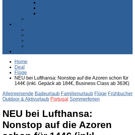
Süden – Südafrika, Namibia, Botswana…
Westen – Senegal, Kap Verde…
Zentralafrika
Australien & Ozeanien
Suchen & Buchen
Pauschalreisen
Flüge
Kreuzfahrten
Mietwagen
Über uns
Home
Deal
Flüge
NEU bei Lufthansa: Nonstop auf die Azoren schon für
144€ (inkl. Gepäck ab 184€, Business Class ab 363€)
Alleinreisende
Badeurlaub
Familienurlaub
Flüge
Frühbucher
Outdoor & Aktivurlaub
Portugal
Sommerferien
NEU bei Lufthansa:
Nonstop auf die Azoren