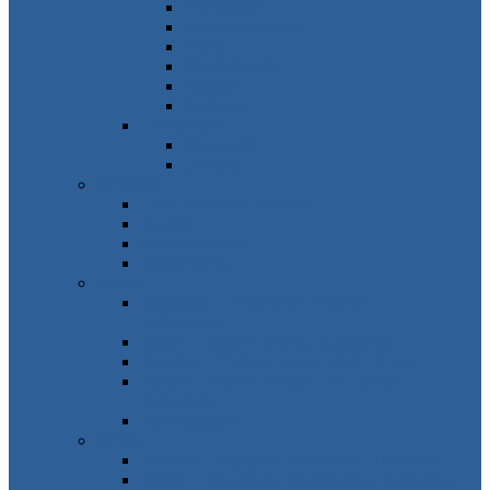
Frankreich
Großbritannien
Irland
Niederlande
Belgien
Andorra
Osteuropa
Russland
Ukraine
Amerika
USA, Kanada, Mexiko
Karibik
Mittelamerika
Südamerika
Asien
Südosten – Thailand, Vietnam,
Indonesien…
Osten – Japan, China, Südkorea…
Westen – Türkei, Israel, VAE, Oman…
Süden – Indien, Nepal, Sri Lanka,
Malediven…
Zentralasien
Afrika
Norden – Ägypten, Marokko, Tunesien…
Osten – Mauritius, Seychellen, Tansania…