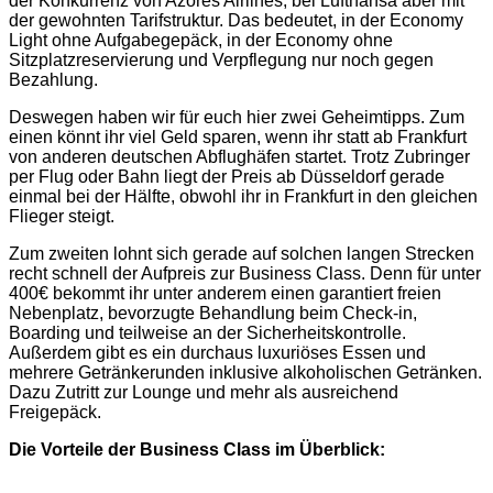
der Konkurrenz von Azores Airlines, bei Lufthansa aber mit
der gewohnten Tarifstruktur. Das bedeutet, in der Economy
Light ohne Aufgabegepäck, in der Economy ohne
Sitzplatzreservierung und Verpflegung nur noch gegen
Bezahlung.
Deswegen haben wir für euch hier zwei Geheimtipps. Zum
einen könnt ihr viel Geld sparen, wenn ihr statt ab Frankfurt
von anderen deutschen Abflughäfen startet. Trotz Zubringer
per Flug oder Bahn liegt der Preis ab Düsseldorf gerade
einmal bei der Hälfte, obwohl ihr in Frankfurt in den gleichen
Flieger steigt.
Zum zweiten lohnt sich gerade auf solchen langen Strecken
recht schnell der Aufpreis zur Business Class. Denn für unter
400€ bekommt ihr unter anderem einen garantiert freien
Nebenplatz, bevorzugte Behandlung beim Check-in,
Boarding und teilweise an der Sicherheitskontrolle.
Außerdem gibt es ein durchaus luxuriöses Essen und
mehrere Getränkerunden inklusive alkoholischen Getränken.
Dazu Zutritt zur Lounge und mehr als ausreichend
Freigepäck.
Die Vorteile der Business Class im Überblick: