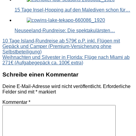
15 Tage Insel-Hopping auf den Malediven schon für…
Neuseeland-Rundreise: Die spektakulärsten…
Beitragsnavigation
10 Tage Island-Rundreise ab 579€ p.P. inkl. Flügen mit
Gepäck und Camper (Premium-Versicherung ohne
Selbstbeteiligung)
Weihnachten und Silvester in Florida: Flüge nach Miami ab
271€ (Aufgabegepäck ca. 100€ extra)
Schreibe einen Kommentar
Deine E-Mail-Adresse wird nicht veröffentlicht.
Erforderliche
Felder sind mit
*
markiert
Kommentar
*