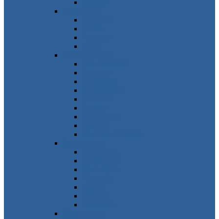
Ungarn
Südeuropa
Spanien
Italien
Portugal
Malta
Südosteuropa
Griechenland
Kroatien
Bulgarien
Montenegro
Albanien
Zypern
Slowenien
Serbien
Nordmazedonien
Nordeuropa
Dänemark
Schweden
Norwegen
Finnland
Island
Estland
Grönland
Westeuropa