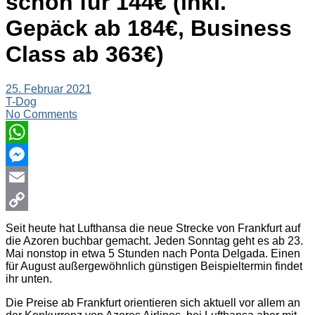
schon für 144€ (inkl.
Gepäck ab 184€, Business
Class ab 363€)
25. Februar 2021
T-Dog
No Comments
WhatsApp
Messenger
Email
Copy
Seit heute hat Lufthansa die neue Strecke von Frankfurt auf
die Azoren buchbar gemacht. Jeden Sonntag geht es ab 23.
Link
Mai nonstop in etwa 5 Stunden nach Ponta Delgada. Einen
für August außergewöhnlich günstigen Beispieltermin findet
ihr unten.
Die Preise ab Frankfurt orientieren sich aktuell vor allem an