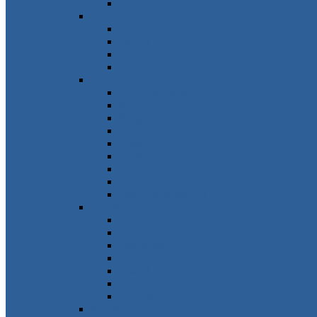
Ungarn
Südeuropa
Spanien
Italien
Portugal
Malta
Südosteuropa
Griechenland
Kroatien
Bulgarien
Montenegro
Albanien
Zypern
Slowenien
Serbien
Nordmazedonien
Nordeuropa
Dänemark
Schweden
Norwegen
Finnland
Island
Estland
Grönland
Westeuropa