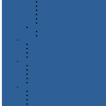
Frankreich
Großbritannien
Irland
Niederlande
Belgien
Andorra
Osteuropa
Russland
Ukraine
Amerika
USA, Kanada, Mexiko
Karibik
Mittelamerika
Südamerika
Asien
Südosten – Thailand, Vietnam, Indonesien…
Osten – Japan, China, Südkorea…
Westen – Türkei, Israel, VAE, Oman…
Süden – Indien, Nepal, Sri Lanka, Maledive
Zentralasien
Afrika
Norden – Ägypten, Marokko, Tunesien…
Osten – Mauritius, Seychellen, Tansania…
Süden – Südafrika, Namibia, Botswana…
Westen – Senegal, Kap Verde…