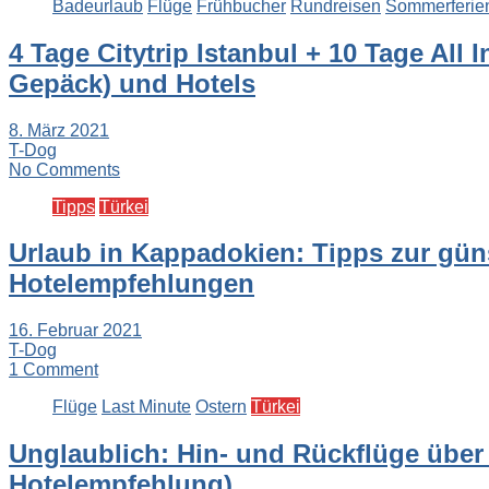
Badeurlaub
Flüge
Frühbucher
Rundreisen
Sommerferie
4 Tage Citytrip Istanbul + 10 Tage All 
Gepäck) und Hotels
8. März 2021
T-Dog
No Comments
Tipps
Türkei
Urlaub in Kappadokien: Tipps zur gün
Hotelempfehlungen
16. Februar 2021
T-Dog
1 Comment
Flüge
Last Minute
Ostern
Türkei
Unglaublich: Hin- und Rückflüge über 
Hotelempfehlung)