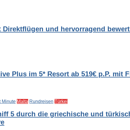
t Direktflügen und hervorragend bewer
ive Plus im 5* Resort ab 519€ p.P. mit 
t Minute
Malta
Rundreisen
Türkei
iff 5 durch die griechische und türkisc
ve