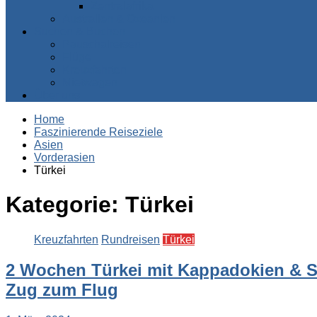
Zentralafrika
Australien & Ozeanien
Suchen & Buchen
Pauschalreisen
Flüge
Kreuzfahrten
Mietwagen
Über uns
Home
Faszinierende Reiseziele
Asien
Vorderasien
Türkei
Kategorie:
Türkei
Kreuzfahrten
Rundreisen
Türkei
2 Wochen Türkei mit Kappadokien & Seg
Zug zum Flug